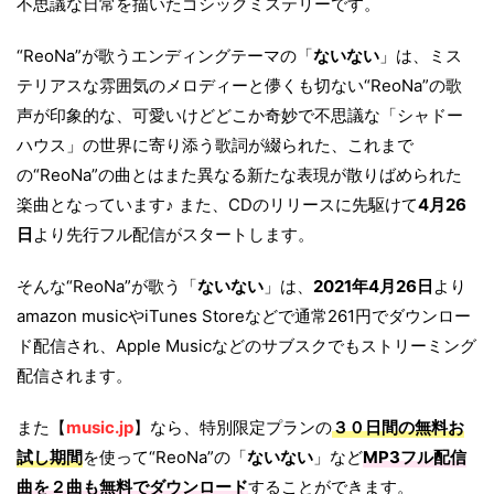
不思議な日常を描いたゴシックミステリーです。
“ReoNa”が歌うエンディングテーマの「
ないない
」は、ミス
テリアスな雰囲気のメロディーと儚くも切ない“ReoNa”の歌
声が印象的な、可愛いけどどこか奇妙で不思議な「シャドー
ハウス」の世界に寄り添う歌詞が綴られた、これまで
の“ReoNa”の曲とはまた異なる新たな表現が散りばめられた
楽曲となっています♪ また、CDのリリースに先駆けて
4月26
日
より先行フル配信がスタートします。
そんな“ReoNa”が歌う「
ないない
」は、
2021年4月26日
より
amazon musicやiTunes Storeなどで通常261円でダウンロー
ド配信され、Apple Musicなどのサブスクでもストリーミング
配信されます。
また【
music.jp
】なら、特別限定プランの
３０日間の無料お
試し期間
を使って“ReoNa”の「
ないない
」など
MP3フル配信
曲を２曲も無料でダウンロード
することができます。