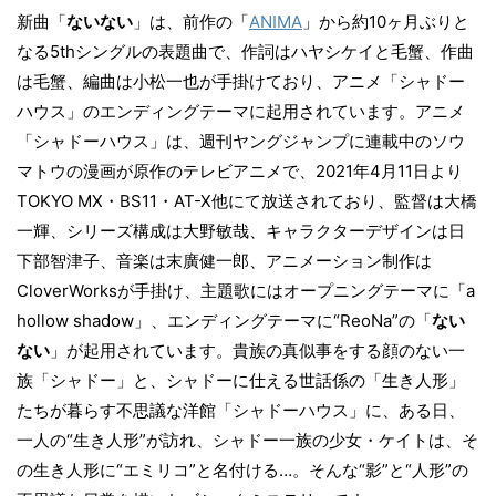
新曲「
ないない
」は、前作の「
ANIMA
」から約10ヶ月ぶりと
なる5thシングルの表題曲で、作詞はハヤシケイと毛蟹、作曲
は毛蟹、編曲は小松一也が手掛けており、アニメ「シャドー
ハウス」のエンディングテーマに起用されています。アニメ
「シャドーハウス」は、週刊ヤングジャンプに連載中のソウ
マトウの漫画が原作のテレビアニメで、2021年4月11日より
TOKYO MX・BS11・AT-X他にて放送されており、監督は大橋
一輝、シリーズ構成は大野敏哉、キャラクターデザインは日
下部智津子、音楽は末廣健一郎、アニメーション制作は
CloverWorksが手掛け、主題歌にはオープニングテーマに「a
hollow shadow」、エンディングテーマに“ReoNa”の「
ない
ない
」が起用されています。貴族の真似事をする顔のない一
族「シャドー」と、シャドーに仕える世話係の「生き人形」
たちが暮らす不思議な洋館「シャドーハウス」に、ある日、
一人の“生き人形”が訪れ、シャドー一族の少女・ケイトは、そ
の生き人形に“エミリコ”と名付ける…。そんな“影”と“人形”の