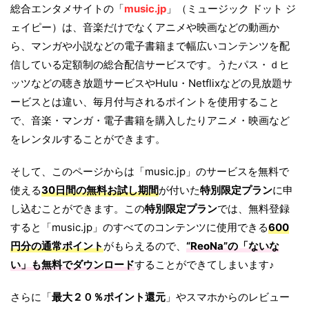
総合エンタメサイトの「
music.jp
」（ミュージック ドット ジ
ェイピー）は、音楽だけでなくアニメや映画などの動画か
ら、マンガや小説などの電子書籍まで幅広いコンテンツを配
信している定額制の総合配信サービスです。うたパス・ｄヒ
ッツなどの聴き放題サービスやHulu・Netflixなどの見放題サ
ービスとは違い、毎月付与されるポイントを使用すること
で、音楽・マンガ・電子書籍を購入したりアニメ・映画など
をレンタルすることができます。
そして、このページからは「music.jp」のサービスを無料で
使える
30日間の無料お試し期間
が付いた
特別限定プラン
に申
し込むことができます。この
特別限定プラン
では、無料登録
すると「music.jp」のすべてのコンテンツに使用できる
600
円分の通常ポイント
がもらえるので、
“ReoNa”の「
ないな
い
」も無料でダウンロード
することができてしまいます♪
さらに「
最大２０％ポイント還元
」やスマホからのレビュー