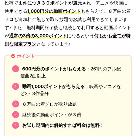
投稿で
１件につき３０ポイントが還元
され、アニメや映画に
使用できる
1,000円分の動画ポイント
ももらえて、８万曲の着
メロも追加料金無しで取り放題でお試し利用できてしまいま
す♪ また、無料期間終了後も継続して利用すると動画ポイント
が
通常の3倍の3,000ポイント
になるという
何もかも全てが特
別な限定プラン
となっています♪
ポイント
600円分のポイントがもらえる
：261円のフル配
信曲2曲以上
動画1,000ポイントがもらえる
：映画やアニメな
ど2～3作品分
８万曲の着メロが取り放題
継続後の動画ポイントが３倍
お試し期間内に解約すれば料金は無料！