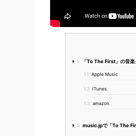
1
「To The First」
1.1
Apple Music
1.2
iTunes
1.3
amazon
2
music.jpで「To T