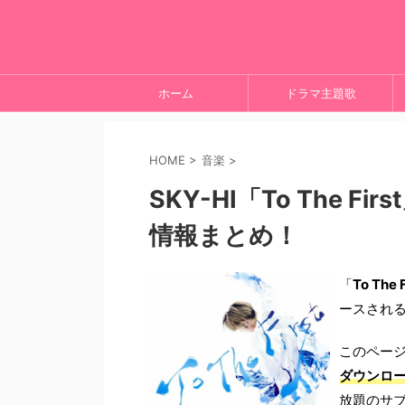
ホーム
ドラマ主題歌
HOME
>
音楽
>
SKY-HI「To The 
情報まとめ！
「
To The F
ースされる
このペー
ダウンロ
放題のサ