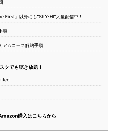
間
The First」以外にも“SKY-HI”大量配信中！
録手順
プレミアムコース解約手順
はサブスクでも聴き放題！
ited
CD Amazon購入はこちらから