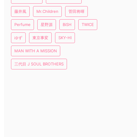
藤井風
Mr.Children
菅田将暉
Perfume
星野源
BiSH
TWICE
ゆず
東京事変
SKY-HI
MAN WITH A MISSION
三代目 J SOUL BROTHERS