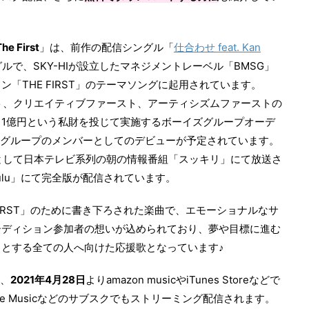
The First
」は、前作の配信シングル「
仕合わせ feat. Kan
ルで、SKY-HIが設立したマネジメントレーベル「BMSG」
「THE FIRST」のテーマソングに起用されています。
ースト、クリエイティブファースト、アーティシズムファーストの
1億円という私財を投じて実施するボーイズグループオーデ
人組グループのメンバーとしてのデビューが予定されています。
番組として日本テレビ系列の朝の情報番組「スッキリ」にて放送さ
ulu」にて完全版が配信されています。
FIRST」のために書き下ろされた楽曲で、エモーショナルなサ
ーディション参加者の想いが込められており、夢や目標に進む
とする全ての人へ向けた応援歌となっています♪
、
2021年4月28日
よりamazon musicやiTunes Storeなどで
le Musicなどのサブスクでもストリーミング配信されます。