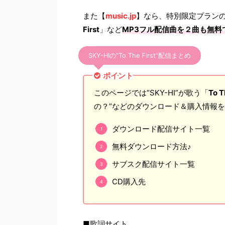
また【
music.jp
】なら、特別限定プラン
First
」など
MP3フル配信曲を２曲も無料
SKY-HIの“To The First”配信まとめ
ポイント
このページでは“SKY-HI”が歌う「
To T
の？”などのダウンロード＆購入情報
ダウンロード配信サイト一覧
無料ダウンロード方法♪
サブスク配信サイト一覧
CD購入先
■歌詞サイト