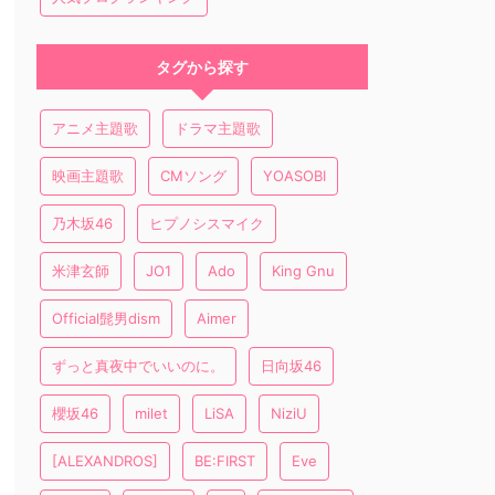
タグから探す
アニメ主題歌
ドラマ主題歌
映画主題歌
CMソング
YOASOBI
乃木坂46
ヒプノシスマイク
米津玄師
JO1
Ado
King Gnu
Official髭男dism
Aimer
ずっと真夜中でいいのに。
日向坂46
櫻坂46
milet
LiSA
NiziU
[ALEXANDROS]
BE:FIRST
Eve