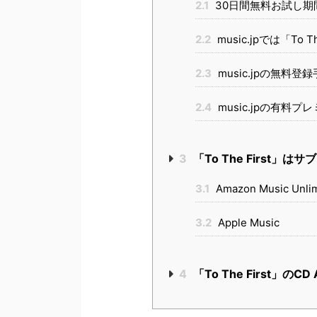
2.1
30日間無料お試し期
2.2
music.jpでは「To 
2.3
music.jpの無料登
2.4
music.jpの有料
3
「To The First」
3.1
Amazon Music Unlim
3.2
Apple Music
4
「To The First」の