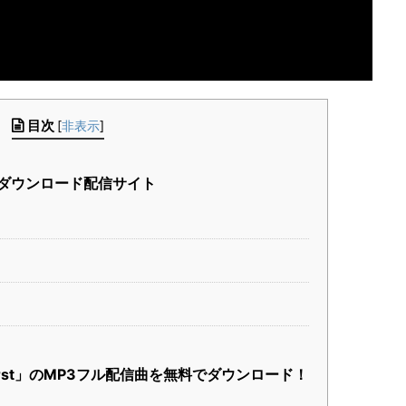
目次
[
非表示
]
の音楽ダウンロード配信サイト
he First」のMP3フル配信曲を無料でダウンロード！