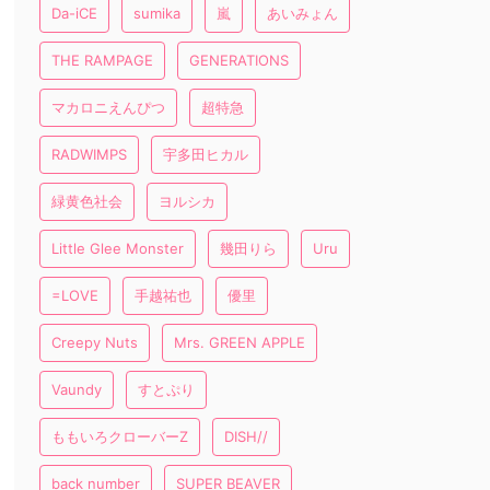
Da-iCE
sumika
嵐
あいみょん
THE RAMPAGE
GENERATIONS
マカロニえんぴつ
超特急
RADWIMPS
宇多田ヒカル
緑黄色社会
ヨルシカ
Little Glee Monster
幾田りら
Uru
=LOVE
手越祐也
優里
Creepy Nuts
Mrs. GREEN APPLE
Vaundy
すとぷり
ももいろクローバーZ
DISH//
back number
SUPER BEAVER