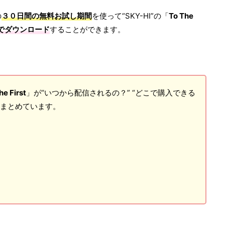
の
３０日間の無料お試し期間
を使って“SKY-HI”の「
To The
でダウンロード
することができます。
he First
」が“いつから配信されるの？” “どこで購入できる
をまとめています。