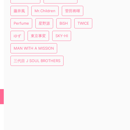
藤井風
Mr.Children
菅田将暉
Perfume
星野源
BiSH
TWICE
ゆず
東京事変
SKY-HI
MAN WITH A MISSION
三代目 J SOUL BROTHERS