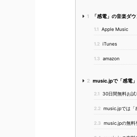
1
「感電」の音楽ダウ
1.1
Apple Music
1.2
iTunes
1.3
amazon
2
music.jpで「
2.1
30日間無料お試
2.2
music.jpで
2.3
music.jpの無