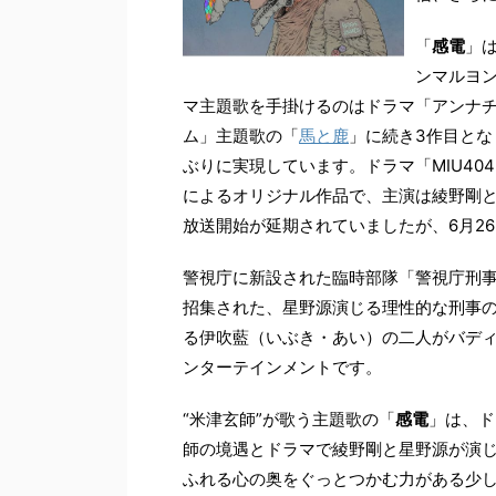
「
感電
」は
ンマルヨン
マ主題歌を手掛けるのはドラマ「アンナ
ム」主題歌の「
馬と鹿
」に続き3作目とな
ぶりに実現しています。ドラマ「MIU4
によるオリジナル作品で、主演は綾野剛
放送開始が延期されていましたが、6月2
警視庁に新設された臨時部隊「警視庁刑事
招集された、星野源演じる理性的な刑事
る伊吹藍（いぶき・あい）の二人がバディ
ンターテインメントです。
“米津玄師”が歌う主題歌の「
感電
」は、ド
師の境遇とドラマで綾野剛と星野源が演
ふれる心の奥をぐっとつかむ力がある少し