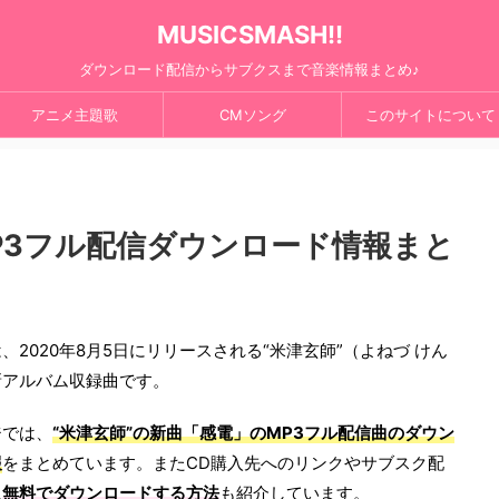
MUSICSMASH!!
ダウンロード配信からサブクスまで音楽情報まとめ♪
アニメ主題歌
CMソング
このサイトについて
P3フル配信ダウンロード情報まと
、2020年8月5日にリリースされる“米津玄師”（よねづ けん
新アルバム収録曲です。
ジでは、
“米津玄師”の新曲「感電」のMP3フル配信曲のダウン
報
をまとめています。またCD購入先へのリンクやサブスク配
に
無料でダウンロードする方法
も紹介しています。