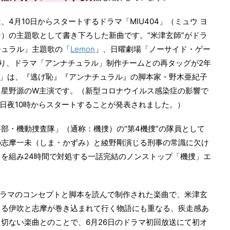
、4月10日からスタートするドラマ「MIU404」（ミュウ ヨ
）の主題歌として書き下ろした新曲です。“米津玄師”がドラ
チュラル」主題歌の「
Lemon
」、日曜劇場「ノーサイド・ゲー
り、ドラマ「アンナチュラル」制作チームとの再タッグが2年
04」は、『逃げ恥』『アンナチュラル』の脚本家・野木亜紀子
と星野源のW主演です。（新型コロナウイルス感染症の影響で
6日夜10時からスタートすることが発表されました。）
部・機動捜査隊」（通称：機捜）の“第4機捜”の隊員として
の志摩一未（しま・かずみ）と綾野剛演じる刑事の常識に欠け
を組み24時間で対処する一話完結のノンストップ「機捜」エ
ラマのコンセプトと脚本を読んで制作された楽曲で、米津玄
じる伊吹と志摩が巻き込まれて行く物語にも重なる、疾走感あ
切ない楽曲とのことで、6月26日のドラマ初回放送にて初オ