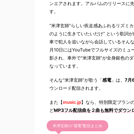
ンエアされます。アルバムのリリースに先
す。
“米津玄師”らしい疾走感あふれるリズミカ
のように生きていたいだけ” という歌詞
車で犯人を追いながら会話しているそんな
月10日にはYouTubeでフルサイズの
影され、車外で“米津玄師”が全身銀色の
なっています。
そんな“米津玄師”が歌う「
感電
」は、
7月
ウンロード配信されます。
また【
music.jp
】なら、特別限定プラン
ど
MP3フル配信曲を２曲も無料でダウン
米津玄師の“感電”配信まとめ