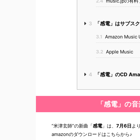
2.4
music.jpの
3
「感電」はサブスク
3.1
Amazon Music U
3.2
Apple Music
4
「感電」のCD Am
「感電」の音
“米津玄師”の新曲「
感電
」は、
7月6日
よ
amazonのダウンロードはこちらから♪