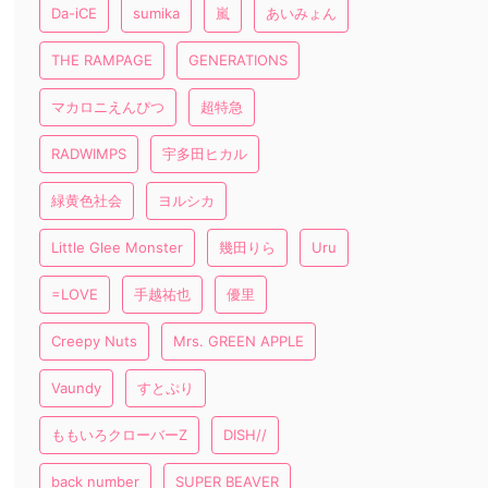
Da-iCE
sumika
嵐
あいみょん
THE RAMPAGE
GENERATIONS
マカロニえんぴつ
超特急
RADWIMPS
宇多田ヒカル
緑黄色社会
ヨルシカ
Little Glee Monster
幾田りら
Uru
=LOVE
手越祐也
優里
Creepy Nuts
Mrs. GREEN APPLE
Vaundy
すとぷり
ももいろクローバーZ
DISH//
back number
SUPER BEAVER