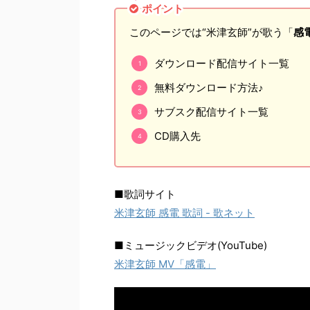
ポイント
このページでは“米津玄師”が歌う「
感
ダウンロード配信サイト一覧
無料ダウンロード方法♪
サブスク配信サイト一覧
CD購入先
■歌詞サイト
米津玄師 感電 歌詞 - 歌ネット
■ミュージックビデオ(YouTube)
米津玄師 MV「感電」