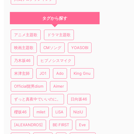
タグから探す
アニメ主題歌
ドラマ主題歌
映画主題歌
CMソング
YOASOBI
乃木坂46
ヒプノシスマイク
米津玄師
JO1
Ado
King Gnu
Official髭男dism
Aimer
ずっと真夜中でいいのに。
日向坂46
櫻坂46
milet
LiSA
NiziU
[ALEXANDROS]
BE:FIRST
Eve