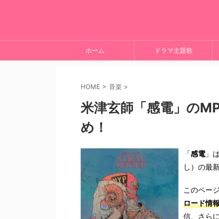
ホーム
ドラマ主題歌
HOME
>
音楽
>
米津玄師「感電」のM
め！
「
感電
」は
し）の最
このペー
ロード情
信、さら