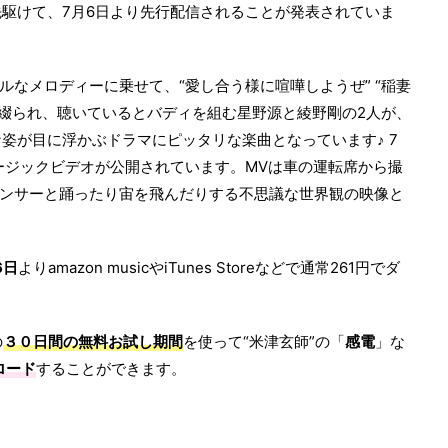
駆けて、7月6日より先行配信されることが発表されていま
ルなメロディーに乗せて、“愛し合う様に喧嘩しようぜ” “稲妻
が綴られ、聴いているとバディを組む星野源と綾野剛の2人が、
姿が目に浮かぶドラマにピッタリな楽曲となっています♪ 7
ミュージックビデオが公開されています。MVは車の運転席から撮
ダンサーと踊ったり宙を飛んだりする不思議な世界観の映像と
6日
よりamazon musicやiTunes Storeなどで通常261円でダ
の
３０日間の無料お試し期間
を使って“米津玄師”の「
感電
」な
ロード
することができます。