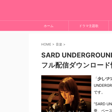
ホーム
ドラマ主題歌
HOME
>
音楽
>
SARD UNDERGRO
フル配信ダウンロード
「
少しづつ
UNDER
です。
“SARD 
亜、ベー