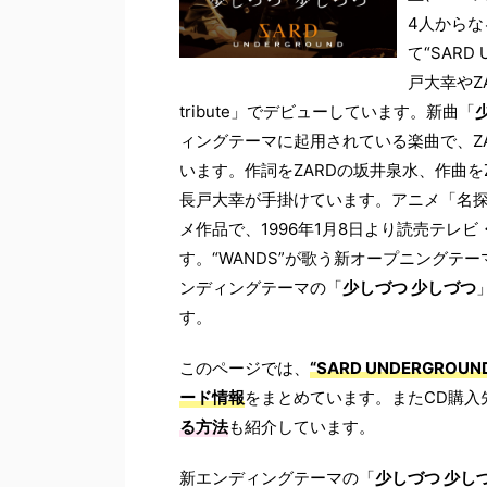
4人からな
て“SAR
戸大幸やZ
tribute」でデビューしています。新曲「
ィングテーマに起用されている楽曲で、Z
います。作詞をZARDの坂井泉水、作曲
長戸大幸が手掛けています。アニメ「名
メ作品で、1996年1月8日より読売テレビ
す。“WANDS”が歌う新オープニングテー
ンディングテーマの「
少しづつ 少しづつ
す。
このページでは、
“SARD UNDERGR
ード情報
をまとめています。またCD購入
る方法
も紹介しています。
新エンディングテーマの「
少しづつ 少し