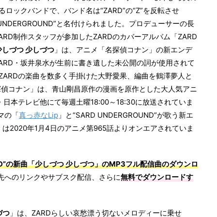
るロックバンドで、バンド名は“ZARD”の“Z”を反転させ
D UNDERGROUND”と名付けられました。プロデューサーの長
ARD制作スタッフが参加したZARDのカバーアルバム「ZARD
少しづつ 少しづつ
」は、アニメ「名探偵コナン」の新エンデ
ARD・坂井泉水が生前に書き遺した未公開の詞が使用されて
をZARDの楽曲を数多く手掛けた大野愛果、編曲を鶴澤夢人と
探偵コナン」は、青山剛昌原作の漫画を原作とした大人気アニ
・日本テレビ他にて毎週土曜18:00～18:30に放送されていま
マの「
真っ赤なLip
」と“SARD UNDERGROUND”が歌う新エ
」は2020年1月4日のアニメ第965話よりオンエアされていま
OUND”の新曲「少しづつ 少しづつ」のMP3フル配信曲のダウンロ
先へのリンクやサブスク配信、さらに
無料でダウンロードす
づつ
」は、ZARDらしい哀愁漂う切ないメロディーに乗せ