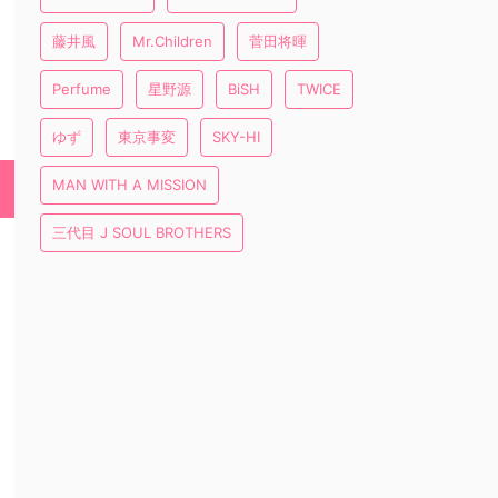
藤井風
Mr.Children
菅田将暉
Perfume
星野源
BiSH
TWICE
ゆず
東京事変
SKY-HI
MAN WITH A MISSION
三代目 J SOUL BROTHERS