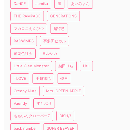
Da-iCE
sumika
嵐
あいみょん
THE RAMPAGE
GENERATIONS
マカロニえんぴつ
超特急
RADWIMPS
宇多田ヒカル
緑黄色社会
ヨルシカ
Little Glee Monster
幾田りら
Uru
=LOVE
手越祐也
優里
Creepy Nuts
Mrs. GREEN APPLE
Vaundy
すとぷり
ももいろクローバーZ
DISH//
back number
SUPER BEAVER