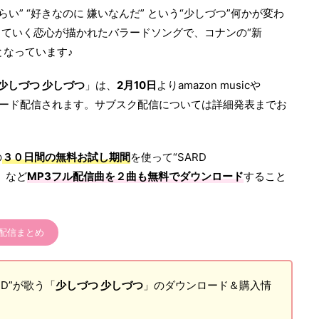
い” “好きなのに 嫌いなんだ” という“少しづつ”何かが変わ
ていく恋心が描かれたバラードソングで、コナンの“新
となっています♪
少しづつ 少しづつ
」は、
2月10日
よりamazon musicや
でダウンロード配信されます。サブスク配信については詳細発表までお
の
３０日間の無料お試し期間
を使って“SARD
」など
MP3フル配信曲を２曲も無料でダウンロード
すること
つ”配信まとめ
ND”が歌う「
少しづつ 少しづつ
」のダウンロード＆購入情