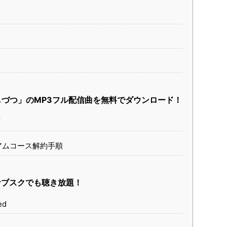
 少しづつ」のMP3フル配信曲を無料でダウンロード！
順
ミアムコース解約手順
サブスクでも聴き放題！
ed