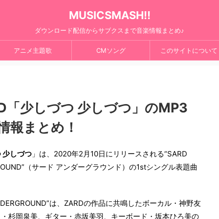
MUSICSMASH!!
ダウンロード配信からサブクスまで音楽情報まとめ♪
アニメ主題歌
CMソング
このサイトについて
UND「少しづつ 少しづつ」のMP3
情報まとめ！
 少しづつ
」は、2020年2月10日にリリースされる“SARD
GROUND”（サード アンダーグラウンド）の1stシングル表題曲
UNDERGROUND”は、ZARDの作品に共鳴したボーカル・神野友
ス・杉岡泉美、ギター・赤坂美羽、キーボード・坂本ひろ美の