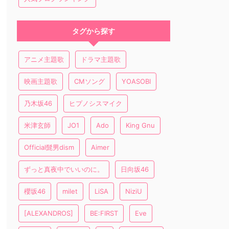
タグから探す
アニメ主題歌
ドラマ主題歌
映画主題歌
CMソング
YOASOBI
乃木坂46
ヒプノシスマイク
米津玄師
JO1
Ado
King Gnu
Official髭男dism
Aimer
ずっと真夜中でいいのに。
日向坂46
櫻坂46
milet
LiSA
NiziU
[ALEXANDROS]
BE:FIRST
Eve