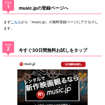
step
1
music.jpの登録ページへ
まず
こちら
から「music.jp」の無料登録ページにアクセスし
ます。
step
2
今すぐ30日間無料お試しをタップ