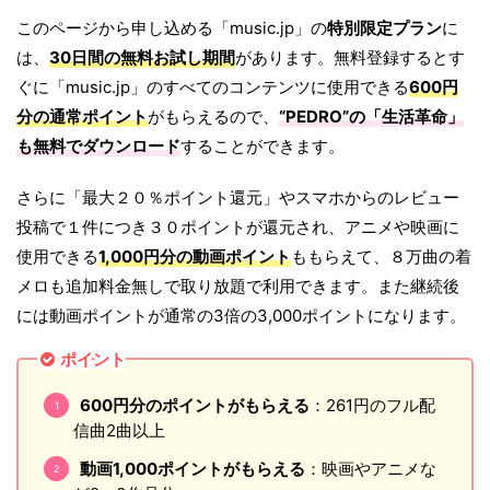
このページから申し込める「music.jp」の
特別限定プラン
に
は、
30日間の無料お試し期間
があります。無料登録するとす
ぐに「music.jp」のすべてのコンテンツに使用できる
600円
分の通常ポイント
がもらえるので、
“PEDRO”の「
生活革命
」
も無料でダウンロード
することができます。
さらに「最大２０％ポイント還元」やスマホからのレビュー
投稿で１件につき３０ポイントが還元され、アニメや映画に
使用できる
1,000円分の動画ポイント
ももらえて、８万曲の着
メロも追加料金無しで取り放題で利用できます。また継続後
には動画ポイントが通常の3倍の3,000ポイントになります。
ポイント
600円分のポイントがもらえる
：261円のフル配
信曲2曲以上
動画1,000ポイントがもらえる
：映画やアニメな