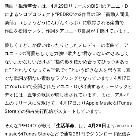
新曲「
生活革命
」は、4月29日リリースのBiSHのアユニ・D
によるソロプロジェクト“PEDRO”の2作目のEP「衝動人間倶
楽部」（しょうどうにんげんくらぶ）に収録される楽曲で、
作曲を松隈ケンタ、作詞をアユニ・D自身が手掛けています。
優しくてどこか儚いゆったりとしたメロディーの楽曲で、ア
ユニ・Dの可愛らしくも力強い歌声と“君がいないのさみしく
ないよかなしいだけさ” “指の形を確かめ合ってひっつきあっ
た” “とれなくなっても平気です”という好きな人を想う真っ直
ぐな歌詞が切ない素敵なラブソングとなっています♪ 4月17日
にYouTubeで公開されたアユニ・Dが出演するミュージックビ
デオには、直筆の歌詞が映し出されています。また、アルバ
ムのリリースに先駆けて、4月17日よりApple Music＆iTunes
Storeでの独占先行配信がスタートしています。
そんな“PEDRO”が歌う「
生活革命
」は、
4月29日
よりamazon
musicやiTunes Storeなどで通常261円でダウンロード配信さ