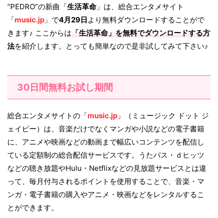
“PEDRO”の新曲「
生活革命
」は、総合エンタメサイト
「
music.jp
」で
4月29日
より無料ダウンロードすることがで
きます♪ ここからは
「
生活革命
」を無料でダウンロードする方
法
を紹介します。とっても簡単なので是非試してみて下さい♪
30日間無料お試し期間
総合エンタメサイトの「
music.jp
」（ミュージック ドット ジ
ェイピー）は、音楽だけでなくマンガや小説などの電子書籍
に、アニメや映画などの動画まで幅広いコンテンツを配信し
ている定額制の総合配信サービスです。うたパス・ｄヒッツ
などの聴き放題やHulu・Netflixなどの見放題サービスとは違
って、毎月付与されるポイントを使用することで、音楽・マ
ンガ・電子書籍の購入やアニメ・映画などをレンタルするこ
とができます。