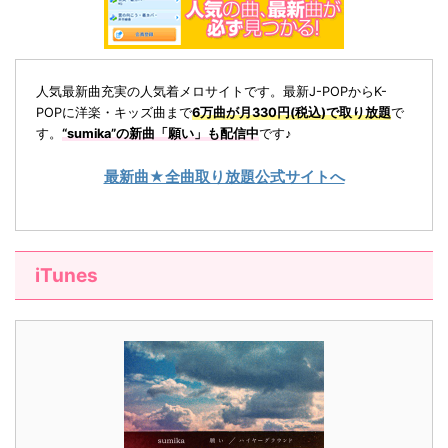
人気最新曲充実の人気着メロサイトです。最新J-POPからK-
POPに洋楽・キッズ曲まで
6万曲が月330円(税込)で取り放題
で
す。
“sumika”の新曲「
願い
」も配信中
です♪
最新曲★全曲取り放題公式サイトへ
iTunes