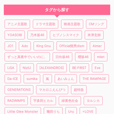
タグから探す
アニメ主題歌
ドラマ主題歌
映画主題歌
CMソング
YOASOBI
乃木坂46
ヒプノシスマイク
米津玄師
JO1
Ado
King Gnu
Official髭男dism
Aimer
ずっと真夜中でいいのに。
日向坂46
櫻坂46
milet
LiSA
NiziU
[ALEXANDROS]
BE:FIRST
Eve
Da-iCE
sumika
嵐
あいみょん
THE RAMPAGE
GENERATIONS
マカロニえんぴつ
超特急
RADWIMPS
宇多田ヒカル
緑黄色社会
ヨルシカ
Little Glee Monster
幾田りら
Uru
=LOVE