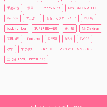
手越祐也
優里
Creepy Nuts
Mrs. GREEN APPLE
Vaundy
すとぷり
ももいろクローバーZ
DISH//
back number
SUPER BEAVER
藤井風
Mr.Children
菅田将暉
Perfume
星野源
BiSH
TWICE
ゆず
東京事変
SKY-HI
MAN WITH A MISSION
三代目 J SOUL BROTHERS