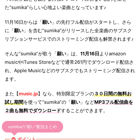
た“sumika”らしい心地よい楽曲となっています♪
11月16日からは「
願い
」の先行フル配信がスタートし、さら
に「
願い
」を含む“sumika”がリリースした全楽曲のサブスク
リプションサービスでのストリーミング配信も解禁されます♪
そんな“sumika”が歌う「
願い
」は、
11月16日
よりamazon
musicやiTunes Storeなどで通常261円でダウンロード配信さ
れ、Apple Musicなどのサブスクでもストリーミング配信され
ます。
また【
music.jp
】なら、特別限定プランの
３０日間の無料お
試し期間
を使って“sumika”の「
願い
」など
MP3フル配信曲を
２曲も無料でダウンロード
することができます。
sumikaの“願い”配信まとめ
ポイント