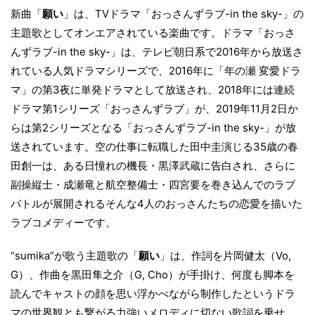
新曲「
願い
」は、TVドラマ「おっさんずラブ-in the sky-」の
主題歌としてオンエアされている楽曲です。ドラマ「おっさ
んずラブ-in the sky-」は、テレビ朝日系で2016年から放送さ
れている人気ドラマシリーズで、2016年に「年の瀬 変愛ドラ
マ」の第3夜に単発ドラマとして放送され、2018年には連続
ドラマ第1シリーズ「おっさんずラブ」が、2019年11月2日か
らは第2シリーズとなる「おっさんずラブ-in the sky-」が放
送されています。空の仕事に転職した田中圭演じる35歳の春
田創一は、ある日憧れの機長・黒澤武蔵に告白され、さらに
副操縦士・成瀬竜と航空整備士・四宮要を巻き込んでのラブ
バトルが展開されるそんな4人のおっさんたちの恋愛を描いた
ラブコメディーです。
“sumika”が歌う主題歌の「
願い
」は、作詞を片岡健太（Vo,
G）、作曲を黒田隼之介（G, Cho）が手掛け、何度も脚本を
読んでキャストの顔を思い浮かべながら制作したというドラ
マの世界観とも繋がる力強いメロディに切ない歌詞を乗せ