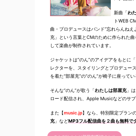
新曲「
わ
トWEB 
曲・プロデュースはバンド“忘れらんねえ
充」という言葉とCMのために作られた曲
して楽曲が制作されています。
ジャケットは“のん”のアイデアをもとに「NO
レクターを、スタイリングとプロデュース
を着た“部屋充”の“のん”が椅子に座って
そんな“のん”が歌う「
わたしは部屋充
」は
ロード配信され、Apple Musicなど
また【
music.jp
】なら、特別限定プラン
充
」など
MP3フル配信曲を２曲も無料で