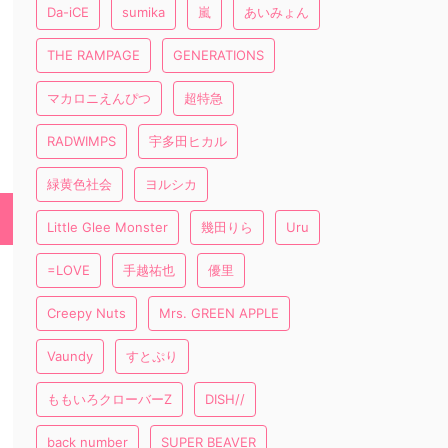
Da-iCE
sumika
嵐
あいみょん
THE RAMPAGE
GENERATIONS
マカロニえんぴつ
超特急
RADWIMPS
宇多田ヒカル
緑黄色社会
ヨルシカ
Little Glee Monster
幾田りら
Uru
=LOVE
手越祐也
優里
Creepy Nuts
Mrs. GREEN APPLE
Vaundy
すとぷり
ももいろクローバーZ
DISH//
back number
SUPER BEAVER