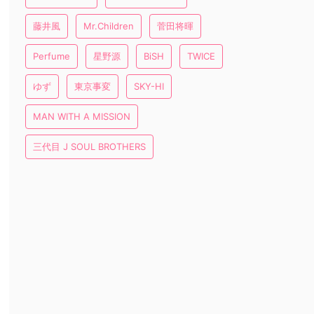
藤井風
Mr.Children
菅田将暉
Perfume
星野源
BiSH
TWICE
ゆず
東京事変
SKY-HI
MAN WITH A MISSION
三代目 J SOUL BROTHERS