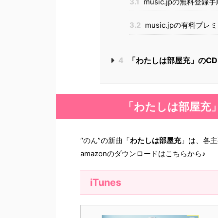
3.1
music.jpの無料登録手
3.2
music.jpの有料プ
4
「わたしは部屋充」のCD 
「わたしは部屋充
“のん”の新曲「
わたしは部屋充
」は、各主
amazonのダウンロードはこちらから♪
iTunes