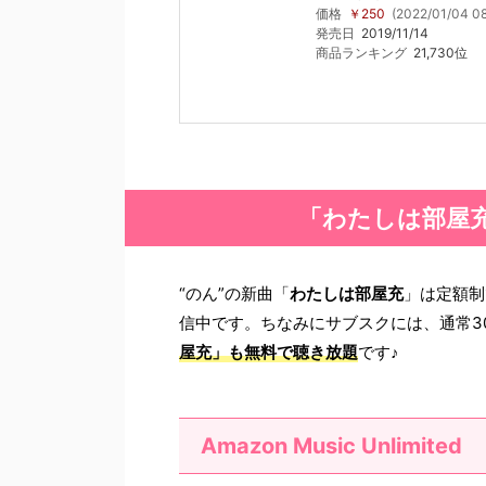
価格
￥250
(2022/01/04 
発売日
2019/11/14
商品ランキング
21,730位
「わたしは部屋
“のん”の新曲「
わたしは部屋充
」は定額制
信中です。ちなみにサブスクには、通常3
屋充
」も無料で聴き放題
です♪
Amazon Music Unlimited