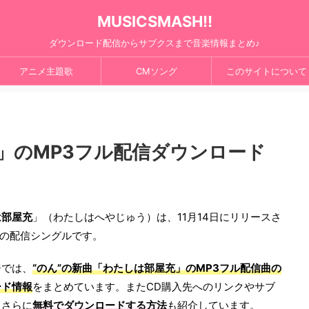
MUSICSMASH!!
ダウンロード配信からサブクスまで音楽情報まとめ♪
アニメ主題歌
CMソング
このサイトについて
」のMP3フル配信ダウンロード
は部屋充
」（わたしはへやじゅう）は、11月14日にリリースさ
”の配信シングルです。
ジでは、
“のん”の新曲「わたしは部屋充」のMP3フル配信曲の
ード情報
をまとめています。またCD購入先へのリンクやサブ
、さらに
無料でダウンロードする方法
も紹介しています。