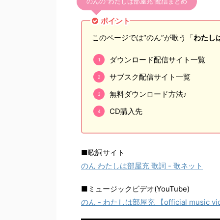
のんの“わたしは部屋充”配信まとめ
ポイント
このページでは“のん”が歌う「
わたし
ダウンロード配信サイト一覧
サブスク配信サイト一覧
無料ダウンロード方法♪
CD購入先
■歌詞サイト
のん わたしは部屋充 歌詞 - 歌ネット
■ミュージックビデオ(YouTube)
のん - わたしは部屋充 【official music v