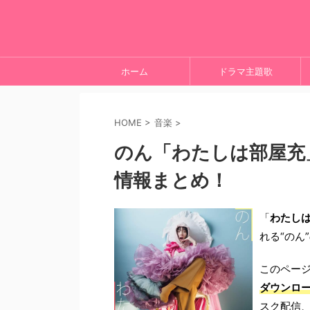
ホーム
ドラマ主題歌
HOME
>
音楽
>
のん「わたしは部屋充
情報まとめ！
「
わたし
れる“のん
このペー
ダウンロ
スク配信