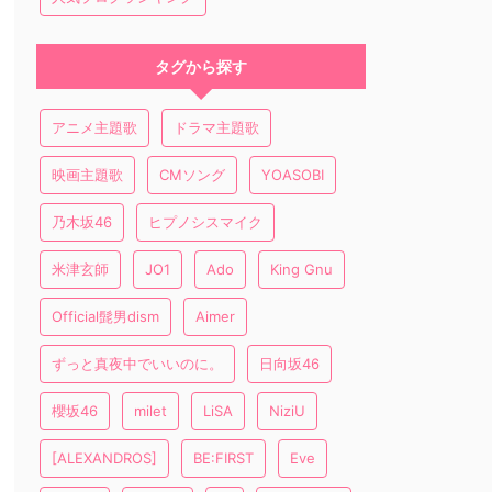
タグから探す
アニメ主題歌
ドラマ主題歌
映画主題歌
CMソング
YOASOBI
乃木坂46
ヒプノシスマイク
米津玄師
JO1
Ado
King Gnu
Official髭男dism
Aimer
ずっと真夜中でいいのに。
日向坂46
櫻坂46
milet
LiSA
NiziU
[ALEXANDROS]
BE:FIRST
Eve