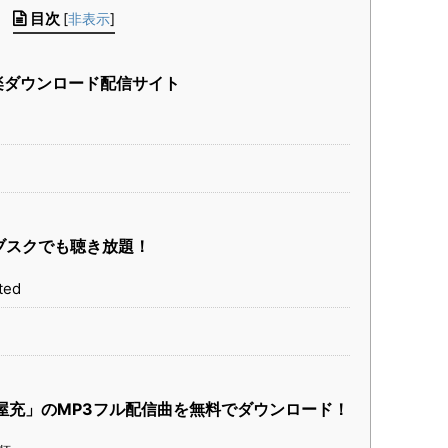
目次
[
非表示
]
楽ダウンロード配信サイト
ブスクでも聴き放題！
ted
は部屋充」のMP3フル配信曲を無料でダウンロード！