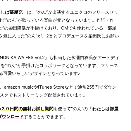
たしは部屋充
」は、“のん”が出演するユニクロのフリースセッ
CMで“のん”が歌っている楽曲が元となっています。作詞・作
よ”の柴田隆浩が手掛けており、CMでも使われている「部屋
を気に入った“のん”が、2番とプロデュースを柴田氏にお願い
N KAIWA FES vol.2」も担当した永瀬由衣氏がアートディ
を“のん”が手掛けたコラボワークとなっています。フリース
いる可愛いらしいデザインとなっています♪
、amazon musicやiTunes Storeなどで通常255円でダウン
のサブスクでもストリーミング配信されています。
の
３０日間の無料お試し期間
を使って“のん”の「
わたしは部屋
ダウンロード
することができます。