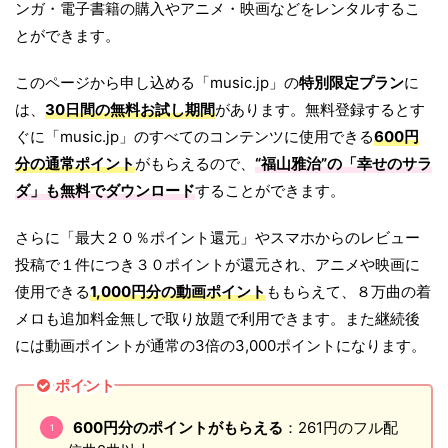
ンガ・電子書籍の購入やアニメ・映画などをレンタルするこ
とができます。
このページから申し込める「music.jp」の
特別限定プラン
に
は、
30日間の無料お試し期間
があります。無料登録するとす
ぐに「music.jp」のすべてのコンテンツに使用できる
600円
分の通常ポイント
がもらえるので、
“福山雅治”の「
幸せのサラ
ダ
」も無料でダウンロード
することができます。
さらに「最大２０％ポイント還元」やスマホからのレビュー
投稿で１件につき３０ポイントが還元され、アニメや映画に
使用できる
1,000円分の動画ポイント
ももらえて、８万曲の着
メロも追加料金無しで取り放題で利用できます。また継続後
には動画ポイントが通常の3倍の3,000ポイントになります。
ポイント
600円分のポイントがもらえる
：261円のフル配