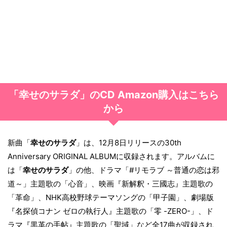
「幸せのサラダ」のCD Amazon購入はこちら
から
新曲「
幸せのサラダ
」は、12月8日リリースの30th
Anniversary ORIGINAL ALBUMに収録されます。アルバムに
は「
幸せのサラダ
」の他、ドラマ「#リモラブ ～普通の恋は邪
道～」主題歌の「心音」、映画『新解釈・三國志』主題歌の
「革命」、NHK高校野球テーマソングの「甲子園」、劇場版
『名探偵コナン ゼロの執行人』主題歌の「零 -ZERO-」、ド
ラマ『黒革の手帖』主題歌の「聖域」など全17曲が収録され