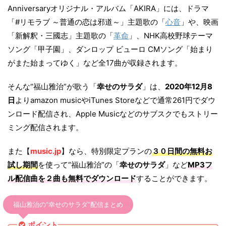
Anniversaryオリジナル・アルバム「AKIRA」には、ドラマ
「#リモラブ ～普通の恋は邪道～」主題歌の「
心音
」や、映画
「新解釈・三國志」主題歌の「
革命
」、NHK高校野球テーマ
ソング「甲子園」、ダンロップ ビューロ CMソング「始まり
がまた始まってゆく」など全17曲が収録されます。
そんな“福山雅治”が歌う「
幸せのサラダ
」は、
2020年12月8
日
よりamazon musicやiTunes Storeなどで通常261円でダウ
ンロード配信され、Apple Musicなどのサブスクでもストリー
ミング配信されます。
また【
music.jp
】なら、特別限定プランの
３０日間の無料お
試し期間
を使って“福山雅治”の「
幸せのサラダ
」など
MP3フ
ル配信曲を２曲も無料でダウンロード
することができます。
福山雅治の“幸せのサラダ”配信まとめ
ポイント