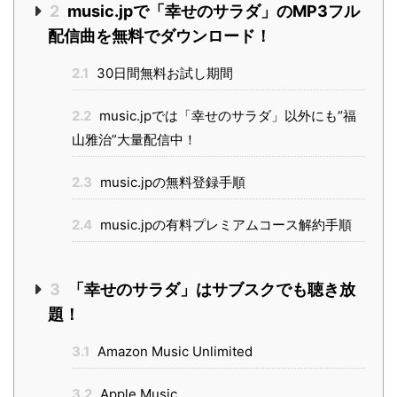
2
music.jpで「幸せのサラダ」のMP3フル
配信曲を無料でダウンロード！
2.1
30日間無料お試し期間
2.2
music.jpでは「幸せのサラダ」以外にも“福
山雅治”大量配信中！
2.3
music.jpの無料登録手順
2.4
music.jpの有料プレミアムコース解約手順
3
「幸せのサラダ」はサブスクでも聴き放
題！
3.1
Amazon Music Unlimited
3.2
Apple Music