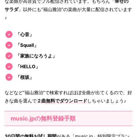
な楽曲が高音質でフル配信されています。もちろん「
幸せの
サラダ
」以外にも“福山雅治”の楽曲が大量に配信されています
♪
「心音」
「Squall」
「家族になろうよ」
「HELLO」
「桜坂」
などなど“福山雅治”で検索すればほぼ全曲が出てくるので、好
きな曲を選んで
２曲無料でダウンロード
しちゃいましょう♪
music.jpの無料登録手順
30日間の無料お試し期間
がある「music.jp」特別限定プラン