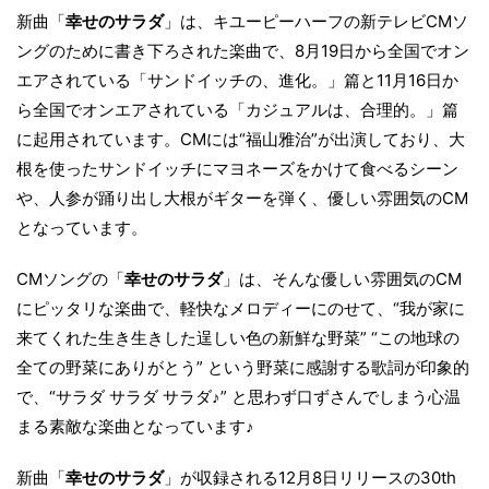
新曲「
幸せのサラダ
」は、キユーピーハーフの新テレビCMソ
ングのために書き下ろされた楽曲で、8月19日から全国でオン
エアされている「サンドイッチの、進化。」篇と11月16日か
ら全国でオンエアされている「カジュアルは、合理的。」篇
に起用されています。CMには“福山雅治”が出演しており、大
根を使ったサンドイッチにマヨネーズをかけて食べるシーン
や、人参が踊り出し大根がギターを弾く、優しい雰囲気のCM
となっています。
CMソングの「
幸せのサラダ
」は、そんな優しい雰囲気のCM
にピッタリな楽曲で、軽快なメロディーにのせて、“我が家に
来てくれた生き生きした逞しい色の新鮮な野菜” “この地球の
全ての野菜にありがとう” という野菜に感謝する歌詞が印象的
で、“サラダ サラダ サラダ♪” と思わず口ずさんでしまう心温
まる素敵な楽曲となっています♪
新曲「
幸せのサラダ
」が収録される12月8日リリースの30th