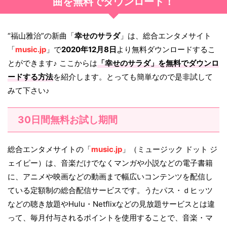
曲を無料でダウンロード！
“福山雅治”の新曲「
幸せのサラダ
」は、総合エンタメサイト
「
music.jp
」で
2020年12月8日
より無料ダウンロードするこ
とができます♪ ここからは
「
幸せのサラダ
」を無料でダウンロ
ードする方法
を紹介します。とっても簡単なので是非試して
みて下さい♪
30日間無料お試し期間
総合エンタメサイトの「
music.jp
」（ミュージック ドット ジ
ェイピー）は、音楽だけでなくマンガや小説などの電子書籍
に、アニメや映画などの動画まで幅広いコンテンツを配信し
ている定額制の総合配信サービスです。うたパス・ｄヒッツ
などの聴き放題やHulu・Netflixなどの見放題サービスとは違
って、毎月付与されるポイントを使用することで、音楽・マ