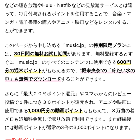
などの聴き放題やHulu・Netflixなどの見放題サービスとは違
って、毎月付与されるポイントを使用することで、音楽・マ
ンガ・電子書籍の購入やアニメ・映画などをレンタルするこ
とができます。
このページから申し込める「music.jp」の
特別限定プラン
に
は、
30日間の無料お試し期間
があります。無料登録するとす
ぐに「music.jp」のすべてのコンテンツに使用できる
600円
分の通常ポイント
がもらえるので、
“堀未央奈”の「
冷たい水の
中
」も無料でダウンロード
することができます。
さらに「最大２０％ポイント還元」やスマホからのレビュー
投稿で１件につき３０ポイントが還元され、アニメや映画に
使用できる
1,000円分の動画ポイント
ももらえて、８万曲の着
メロも追加料金無しで取り放題で利用できます。また継続後
には動画ポイントが通常の3倍の3,000ポイントになります。
ポイント