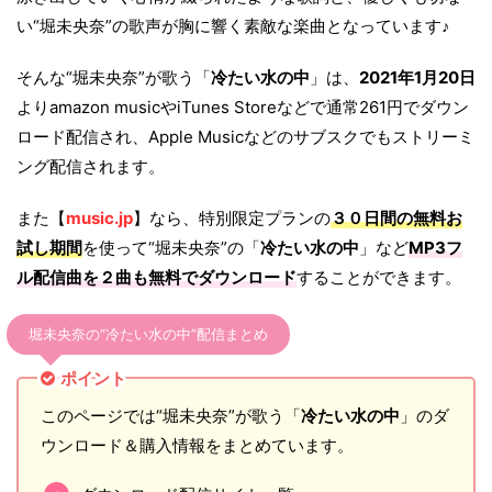
い“堀未央奈”の歌声が胸に響く素敵な楽曲となっています♪
そんな“堀未央奈”が歌う「
冷たい水の中
」は、
2021年1月20日
よりamazon musicやiTunes Storeなどで通常261円でダウン
ロード配信され、Apple Musicなどのサブスクでもストリーミ
ング配信されます。
また【
music.jp
】なら、特別限定プランの
３０日間の無料お
試し期間
を使って“堀未央奈”の「
冷たい水の中
」など
MP3フ
ル配信曲を２曲も無料でダウンロード
することができます。
堀未央奈の“冷たい水の中”配信まとめ
ポイント
このページでは“堀未央奈”が歌う「
冷たい水の中
」のダ
ウンロード＆購入情報をまとめています。