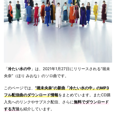
「
冷たい水の中
」は、2021年1月27日にリリースされる“堀未
央奈”（ほり みおな）のソロ曲です。
このページでは、
“堀未央奈”の新曲「冷たい水の中」のMP3
フル配信曲のダウンロード情報
をまとめています。またCD購
入先へのリンクやサブスク配信、さらに
無料でダウンロード
する方法
も紹介しています。