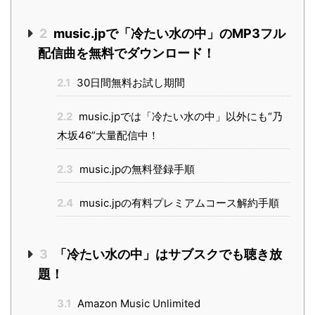
2
music.jpで「冷たい水の中」のMP3フル
配信曲を無料でダウンロード！
2.1
30日間無料お試し期間
2.2
music.jpでは「冷たい水の中」以外にも“乃
木坂46”大量配信中！
2.3
music.jpの無料登録手順
2.4
music.jpの有料プレミアムコース解約手順
3
「冷たい水の中」はサブスクでも聴き放
題！
3.1
Amazon Music Unlimited