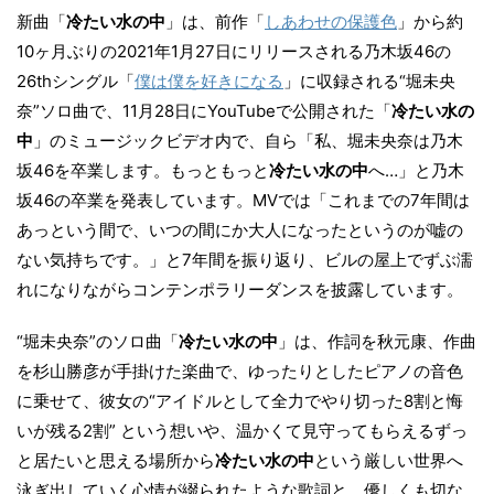
新曲「
冷たい水の中
」は、前作「
しあわせの保護色
」から約
10ヶ月ぶりの2021年1月27日にリリースされる乃木坂46の
26thシングル「
僕は僕を好きになる
」に収録される“堀未央
奈”ソロ曲で、11月28日にYouTubeで公開された「
冷たい水の
中
」のミュージックビデオ内で、自ら「私、堀未央奈は乃木
坂46を卒業します。もっともっと
冷たい水の中
へ…」と乃木
坂46の卒業を発表しています。MVでは「これまでの7年間は
あっという間で、いつの間にか大人になったというのが嘘の
ない気持ちです。」と7年間を振り返り、ビルの屋上でずぶ濡
れになりながらコンテンポラリーダンスを披露しています。
“堀未央奈”のソロ曲「
冷たい水の中
」は、作詞を秋元康、作曲
を杉山勝彦が手掛けた楽曲で、ゆったりとしたピアノの音色
に乗せて、彼女の“アイドルとして全力でやり切った8割と悔
いが残る2割” という想いや、温かくて見守ってもらえるずっ
と居たいと思える場所から
冷たい水の中
という厳しい世界へ
泳ぎ出していく心情が綴られたような歌詞と、優しくも切な