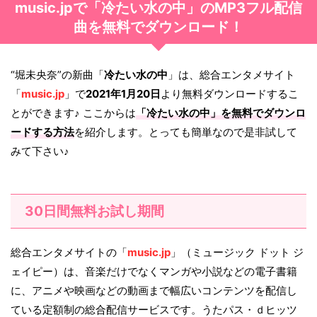
music.jpで「冷たい水の中」のMP3フル配信
曲を無料でダウンロード！
“堀未央奈”の新曲「
冷たい水の中
」は、総合エンタメサイト
「
music.jp
」で
2021年1月20日
より無料ダウンロードするこ
とができます♪ ここからは
「
冷たい水の中
」を無料でダウンロ
ードする方法
を紹介します。とっても簡単なので是非試して
みて下さい♪
30日間無料お試し期間
総合エンタメサイトの「
music.jp
」（ミュージック ドット ジ
ェイピー）は、音楽だけでなくマンガや小説などの電子書籍
に、アニメや映画などの動画まで幅広いコンテンツを配信し
ている定額制の総合配信サービスです。うたパス・ｄヒッツ