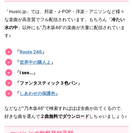
「music.jp」では、邦楽・J-POP・洋楽・アニソンなど様々
な楽曲が高音質でフル配信されています。もちろん「
冷たい
水の中
」以外にも“乃木坂46”の楽曲が大量に配信されていま
す♪
「
Route 246
」
「
世界中の隣人よ
」
「I see...」
「ファンタスティック３色パン」
「
しあわせの保護色
」
などなど“乃木坂46”で検索すればほぼ全曲が出てくるので、
好きな曲を選んで
２曲無料でダウンロード
しちゃいましょう♪