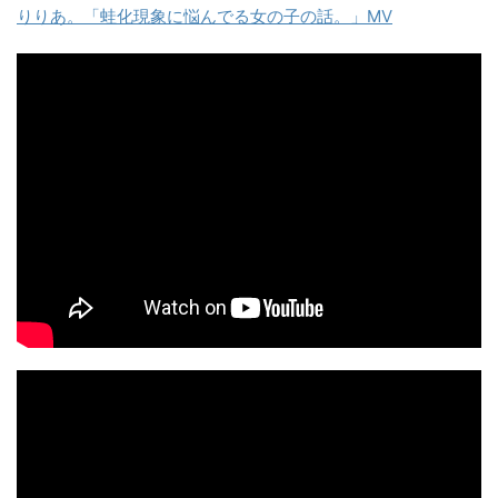
りりあ。「蛙化現象に悩んでる女の子の話。」MV