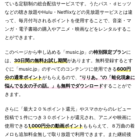
ている定額制の総合配信サービスです。うたパス・ｄヒッツ
などの聴き放題やHulu・Netflixなどの見放題サービスとは違
って、毎月付与されるポイントを使用することで、音楽・マ
ンガ・電子書籍の購入やアニメ・映画などをレンタルするこ
とができます。
このページから申し込める「music.jp」の
特別限定プラン
に
は、
30日間の無料お試し期間
があります。無料登録するとす
ぐに「music.jp」のすべてのコンテンツに使用できる
600円
分の通常ポイント
がもらえるので、
“りりあ。”の「
蛙化現象に
悩んでる女の子の話。
」も無料でダウンロード
することがで
きます。
さらに「最大２０％ポイント還元」やスマホからのレビュー
投稿で１件につき３０ポイントが還元され、アニメや映画に
使用できる
1,000円分の動画ポイント
ももらえて、８万曲の着
メロも追加料金無しで取り放題で利用できます。また継続後