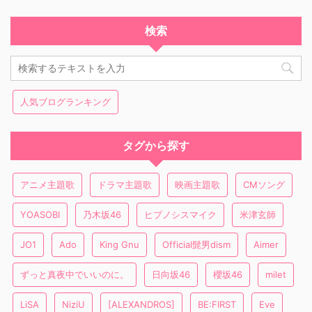
検索
人気ブログランキング
タグから探す
アニメ主題歌
ドラマ主題歌
映画主題歌
CMソング
YOASOBI
乃木坂46
ヒプノシスマイク
米津玄師
JO1
Ado
King Gnu
Official髭男dism
Aimer
ずっと真夜中でいいのに。
日向坂46
櫻坂46
milet
LiSA
NiziU
[ALEXANDROS]
BE:FIRST
Eve