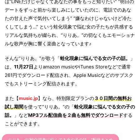
は“LINEだけじゃなくてあなたの事をもっと知りたい” “明日の
デートをずっと前から楽しみにしていたのに、電話でのあな
たの甘えた声で気付いてしまう” “嫌なわけじゃないけど冷た
くしてしまう…” という蛙化現象で悩む女の子たちが共感する
リアルな気持ちが綴られ、“りりあ。”の切なくもエモーショナ
ルな歌声が胸に響く楽曲となっています♪
そんな“りりあ。”が歌う「
蛙化現象に悩んでる女の子の話。
」
は、
11月27日
よりamazon musicやiTunes Storeなどで通常
261円でダウンロード配信され、Apple Musicなどのサブスク
でもストリーミング配信されます。
また【
music.jp
】なら、特別限定プランの
３０日間の無料お
試し期間
を使って“りりあ。”の「
蛙化現象に悩んでる女の子の
話。
」など
MP3フル配信曲を２曲も無料でダウンロード
する
ことができます。
りりあ。の“蛙化現象に悩んでる女の子の話。”配信まとめ