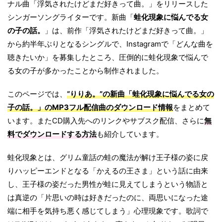
ナル曲「浮気されたけどまだ好きって曲。」をリリースした
シンガーソングライターです。新曲「
蛙化現象に悩んでる女
の子の話。
」は、前作「浮気されたけどまだ好きって曲。」
から約半年ぶりとなるシングルで、Instagramで「どんな曲を
聴きたいか」を募集したところ、圧倒的に蛙化現象で悩んで
る女の子が多かったことから制作されました。
このページでは、
“りりあ。”の新曲「蛙化現象に悩んでる女の
子の話。」のMP3フル配信曲のダウンロード情報
をまとめて
います。またCD購入先へのリンクやサブスク配信、さらに
無
料でダウンロードする方法
も紹介しています。
蛙化現象とは、グリム童話の蛙の魔法が解け王子様の姿に戻
りハッピーエンドとなる「かえるの王さま」という話に由来
し、王子様の姿だった男性が蛙に見えてしまうという物語と
は真逆の「片思いの時は好きだったのに、両思いになった途
端に相手を気持ち悪く感じてしまう」心理現象です。歌詞で