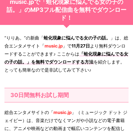
music.jpで「蛙化現象に悩んでる女の子の
話。」のMP3フル配信曲を無料でダウンロー
ド！
“りりあ。”の新曲「
蛙化現象に悩んでる女の子の話。
」は、総
合エンタメサイト「
music.jp
」で
11月27日
より無料ダウンロ
ードすることができます♪ ここからは
「
蛙化現象に悩んでる女
の子の話。
」を無料でダウンロードする方法
を紹介します。
とっても簡単なので是非試してみて下さい♪
30日間無料お試し期間
総合エンタメサイトの「
music.jp
」（ミュージック ドット ジ
ェイピー）は、音楽だけでなくマンガや小説などの電子書籍
に、アニメや映画などの動画まで幅広いコンテンツを配信し