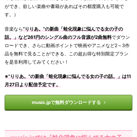
ができ、欲しい楽曲や書籍があればその都度購入も可能で
す。）
音楽なら
“りりあ。”の新曲「蛙化現象に悩んでる女の子の
話。」など261円のシングル曲のフル音源が2曲無料
でダウン
ロードでき、さらに動画ポイントで映画やアニメなど2～3作
品を無料で見ることができる、この超お得な特別限定プラン
を是非利用してみてください！
※“りりあ。”の新曲「
蛙化現象に悩んでる女の子の話。
」は
11
月27日
より配信予定です。
music.jpで無料ダウンロードする