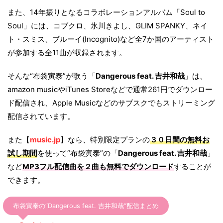
また、14年振りとなるコラボレーションアルバム「Soul to
Soul」には、コブクロ、氷川きよし、GLIM SPANKY、ネイ
ト・スミス、ブルーイ(Incognito)など全7か国のアーティスト
が参加する全11曲が収録されます。
そんな“布袋寅泰”が歌う「
Dangerous feat. 吉井和哉
」は、
amazon musicやiTunes Storeなどで通常261円でダウンロー
ド配信され、Apple Musicなどのサブスクでもストリーミング
配信されています。
また【
music.jp
】なら、特別限定プランの
３０日間の無料お
試し期間
を使って“布袋寅泰”の「
Dangerous feat. 吉井和哉
」
など
MP3フル配信曲を２曲も無料でダウンロード
することが
できます。
布袋寅泰の“Dangerous feat. 吉井和哉”配信まとめ