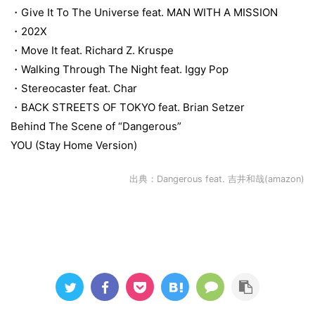
・Give It To The Universe feat. MAN WITH A MISSION
・202X
・Move It feat. Richard Z. Kruspe
・Walking Through The Night feat. Iggy Pop
・Stereocaster feat. Char
・BACK STREETS OF TOKYO feat. Brian Setzer
Behind The Scene of “Dangerous”
YOU (Stay Home Version)
出典：
Dangerous feat. 吉井和哉(amazon)