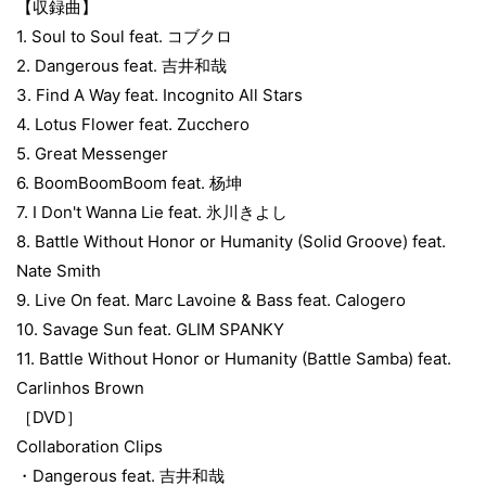
【収録曲】
1. Soul to Soul feat. コブクロ
2. Dangerous feat. 吉井和哉
3. Find A Way feat. Incognito All Stars
4. Lotus Flower feat. Zucchero
5. Great Messenger
6. BoomBoomBoom feat. 杨坤
7. I Don't Wanna Lie feat. 氷川きよし
8. Battle Without Honor or Humanity (Solid Groove) feat.
Nate Smith
9. Live On feat. Marc Lavoine & Bass feat. Calogero
10. Savage Sun feat. GLIM SPANKY
11. Battle Without Honor or Humanity (Battle Samba) feat.
Carlinhos Brown
［DVD］
Collaboration Clips
・Dangerous feat. 吉井和哉