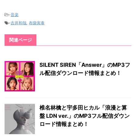
-
音楽
-
吉井和哉
,
布袋寅泰
関連ページ
SILENT SIREN「Answer」のMP3フ
ル配信ダウンロード情報まとめ！
椎名林檎と宇多田ヒカル「浪漫と算
盤 LDN ver.」のMP3フル配信ダウン
ロード情報まとめ！