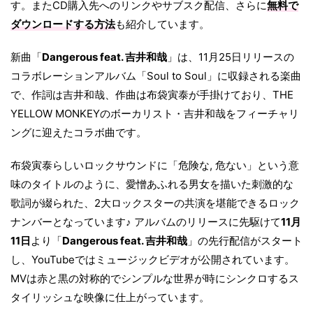
す。またCD購入先へのリンクやサブスク配信、さらに
無料で
ダウンロードする方法
も紹介しています。
新曲「
Dangerous feat. 吉井和哉
」は、11月25日リリースの
コラボレーションアルバム「Soul to Soul」に収録される楽曲
で、作詞は吉井和哉、作曲は布袋寅泰が手掛けており、THE
YELLOW MONKEYのボーカリスト・吉井和哉をフィーチャリ
ングに迎えたコラボ曲です。
布袋寅泰らしいロックサウンドに「危険な, 危ない」という意
味のタイトルのように、愛憎あふれる男女を描いた刺激的な
歌詞が綴られた、2大ロックスターの共演を堪能できるロック
ナンバーとなっています♪ アルバムのリリースに先駆けて
11月
11日
より「
Dangerous feat. 吉井和哉
」の先行配信がスタート
し、YouTubeではミュージックビデオが公開されています。
MVは赤と黒の対称的でシンプルな世界が時にシンクロするス
タイリッシュな映像に仕上がっています。