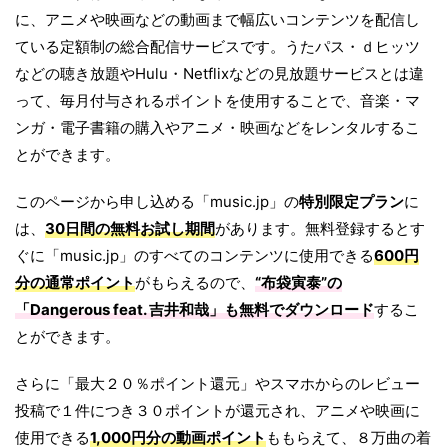
に、アニメや映画などの動画まで幅広いコンテンツを配信し
ている定額制の総合配信サービスです。うたパス・ｄヒッツ
などの聴き放題やHulu・Netflixなどの見放題サービスとは違
って、毎月付与されるポイントを使用することで、音楽・マ
ンガ・電子書籍の購入やアニメ・映画などをレンタルするこ
とができます。
このページから申し込める「music.jp」の
特別限定プラン
に
は、
30日間の無料お試し期間
があります。無料登録するとす
ぐに「music.jp」のすべてのコンテンツに使用できる
600円
分の通常ポイント
がもらえるので、
“布袋寅泰”の
「
Dangerous feat. 吉井和哉
」も無料でダウンロード
するこ
とができます。
さらに「最大２０％ポイント還元」やスマホからのレビュー
投稿で１件につき３０ポイントが還元され、アニメや映画に
使用できる
1,000円分の動画ポイント
ももらえて、８万曲の着