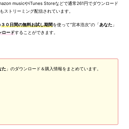
azon musicやiTunes Storeなどで通常261円でダウンロード
スクでもストリーミング配信されています。
の
３０日間の無料お試し期間
を使って“宮本浩次”の「
あなた
」
ンロード
することができます。
なた
」のダウンロード＆購入情報をまとめています。