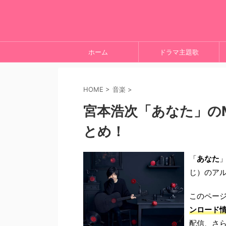
ホーム
ドラマ主題歌
HOME
>
音楽
>
宮本浩次「あなた」の
とめ！
「
あなた
じ）のア
このペー
ンロード
配信、さ