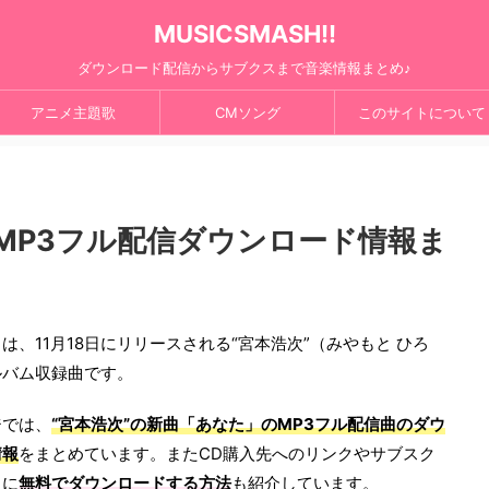
MUSICSMASH!!
ダウンロード配信からサブクスまで音楽情報まとめ♪
アニメ主題歌
CMソング
このサイトについて
MP3フル配信ダウンロード情報ま
」は、11月18日にリリースされる“宮本浩次”（みやもと ひろ
ルバム収録曲です。
ジでは、
“宮本浩次”の新曲「あなた」のMP3フル配信曲のダウ
情報
をまとめています。またCD購入先へのリンクやサブスク
らに
無料でダウンロードする方法
も紹介しています。