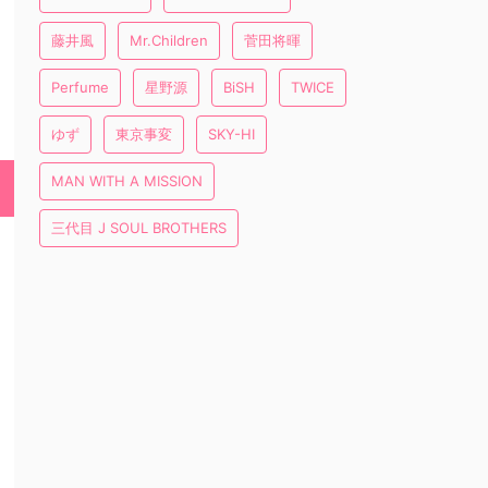
藤井風
Mr.Children
菅田将暉
Perfume
星野源
BiSH
TWICE
ゆず
東京事変
SKY-HI
MAN WITH A MISSION
三代目 J SOUL BROTHERS