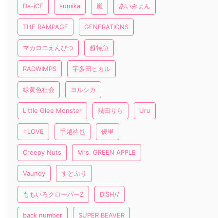
Da-iCE
sumika
嵐
あいみょん
THE RAMPAGE
GENERATIONS
マカロニえんぴつ
超特急
RADWIMPS
宇多田ヒカル
緑黄色社会
ヨルシカ
Little Glee Monster
幾田りら
Uru
=LOVE
手越祐也
優里
Creepy Nuts
Mrs. GREEN APPLE
Vaundy
すとぷり
ももいろクローバーZ
DISH//
back number
SUPER BEAVER