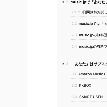
2
music.jpで「あ
2.1
30日間無料お試
2.2
music.jpで
2.3
music.jpの無
2.4
music.jpの
3
「あなた」はサブス
3.1
Amazon Music Un
3.2
KKBOX
3.3
SMART USEN