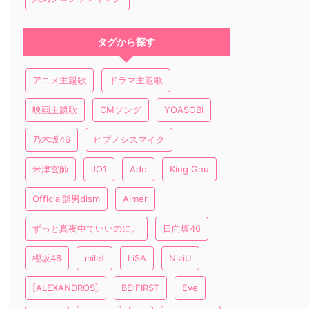
タグから探す
アニメ主題歌
ドラマ主題歌
映画主題歌
CMソング
YOASOBI
乃木坂46
ヒプノシスマイク
米津玄師
JO1
Ado
King Gnu
Official髭男dism
Aimer
ずっと真夜中でいいのに。
日向坂46
櫻坂46
milet
LiSA
NiziU
[ALEXANDROS]
BE:FIRST
Eve