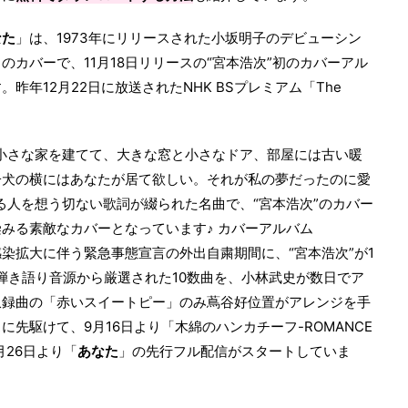
なた
」は、1973年にリリースされた小坂明子のデビューシン
のカバーで、11月18日リリースの“宮本浩次”初のカバーアル
。昨年12月22日に放送されたNHK BSプレミアム「The
小さな家を建てて、大きな窓と小さなドア、部屋には古い暖
子犬の横にはあなたが居て欲しい。それが私の夢だったのに愛
る人を想う切ない歌詞が綴られた名曲で、“宮本浩次”のカバー
みる素敵なカバーとなっています♪ カバーアルバム
感染拡大に伴う緊急事態宣言の外出自粛期間に、“宮本浩次”が1
弾き語り音源から厳選された10数曲を、小林武史が数日でア
収録曲の「赤いスイートピー」のみ蔦谷好位置がアレンジを手
先駆けて、9月16日より「木綿のハンカチーフ-ROMANCE
月26日より「
あなた
」の先行フル配信がスタートしていま