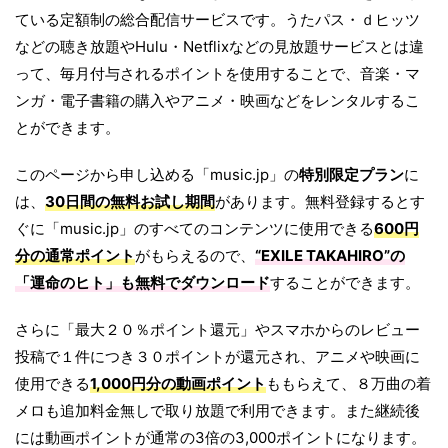
ている定額制の総合配信サービスです。うたパス・ｄヒッツ
などの聴き放題やHulu・Netflixなどの見放題サービスとは違
って、毎月付与されるポイントを使用することで、音楽・マ
ンガ・電子書籍の購入やアニメ・映画などをレンタルするこ
とができます。
このページから申し込める「music.jp」の
特別限定プラン
に
は、
30日間の無料お試し期間
があります。無料登録するとす
ぐに「music.jp」のすべてのコンテンツに使用できる
600円
分の通常ポイント
がもらえるので、
“EXILE TAKAHIRO”の
「
運命のヒト
」も無料でダウンロード
することができます。
さらに「最大２０％ポイント還元」やスマホからのレビュー
投稿で１件につき３０ポイントが還元され、アニメや映画に
使用できる
1,000円分の動画ポイント
ももらえて、８万曲の着
メロも追加料金無しで取り放題で利用できます。また継続後
には動画ポイントが通常の3倍の3,000ポイントになります。