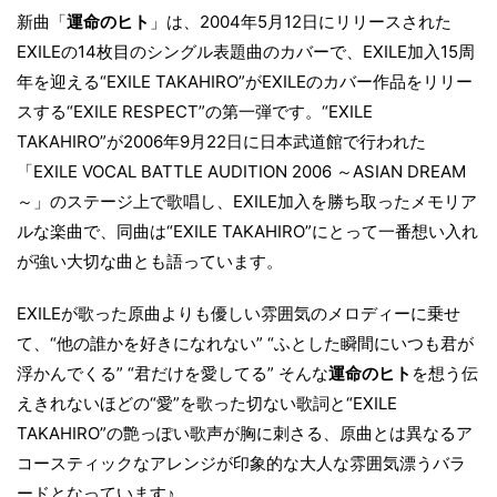
新曲「
運命のヒト
」は、2004年5月12日にリリースされた
EXILEの14枚目のシングル表題曲のカバーで、EXILE加入15周
年を迎える“EXILE TAKAHIRO”がEXILEのカバー作品をリリー
スする“EXILE RESPECT”の第一弾です。“EXILE
TAKAHIRO”が2006年9月22日に日本武道館で行われた
「EXILE VOCAL BATTLE AUDITION 2006 ～ASIAN DREAM
～」のステージ上で歌唱し、EXILE加入を勝ち取ったメモリア
ルな楽曲で、同曲は“EXILE TAKAHIRO”にとって一番想い入れ
が強い大切な曲とも語っています。
EXILEが歌った原曲よりも優しい雰囲気のメロディーに乗せ
て、“他の誰かを好きになれない” “ふとした瞬間にいつも君が
浮かんでくる” “君だけを愛してる” そんな
運命のヒト
を想う伝
えきれないほどの“愛”を歌った切ない歌詞と“EXILE
TAKAHIRO”の艶っぽい歌声が胸に刺さる、原曲とは異なるア
コースティックなアレンジが印象的な大人な雰囲気漂うバラ
ードとなっています♪