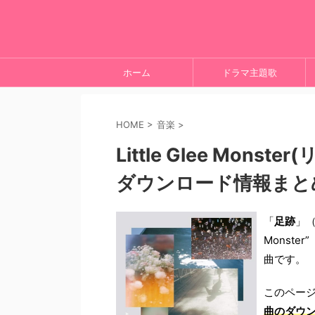
ホーム
ドラマ主題歌
HOME
>
音楽
>
Little Glee Mon
ダウンロード情報まと
「
足跡
」（
Monst
曲です。
このペー
曲のダウ