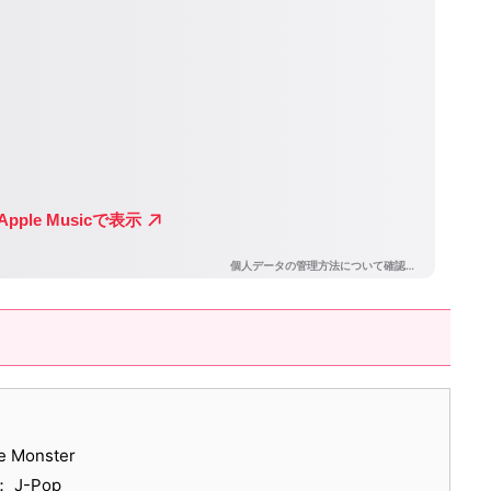
ee Monster
 J-Pop