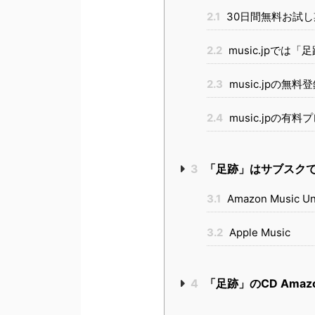
2.1
30日間無料お試し
2.2
music.jpでは「足
2.3
music.jpの無料
2.4
music.jpの有
3
「足跡」はサブスク
3.1
Amazon Music Un
3.2
Apple Music
4
「足跡」のCD Ama