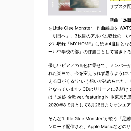
サブスク
新曲「
足
をLittle Glee Monster、作曲編曲をI
「明日へ」、3枚目のアルバム収録の「い
グル収録「MY HOME」に続き4度目と
ール中学校の部」の課題曲として書き下
優しいピアノの音色に乗せて、メンバー
れた楽曲で、今を変えられず思うようにい
える日がくる”という想いが込められた、
となっています♪ CDのリリースに先駆け
は「足跡-合唱ver. featuring N
2020年8-9月として8月26日よりオンエ
そんな“Little Glee Monster”が歌う「
足跡
ンロード配信され、Apple Musicな