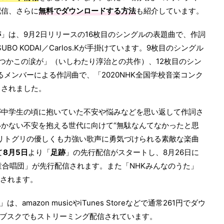
配信、さらに
無料でダウンロードする方法
も紹介しています。
跡
」は、9月2日リリースの16枚目のシングルの表題曲で、作詞
WATSUBO KODAI／Carlos.Kが手掛けています。9枚目のシングル
つかこの涙が」（いしわたり淳治との共作）、12枚目のシン
なるメンバーによる作詞曲で、「2020NHK全国学校音楽コンク
ろされました。
が中学生の頃に抱いていた不安や悩みなどを思い返して作詞さ
かない不安を抱える世代に向けて“無駄なんてなかったと思
リトグリの優しくも力強い歌声に勇気づけられる素敵な楽曲
て
8月5日
より「
足跡
」の先行配信がスタートし、8月26日に
HK東京児童合唱団」が先行配信されます。また「NHKみんなのうた」
アされます。
」は、amazon musicやiTunes Storeなどで通常261円でダウ
どのサブスクでもストリーミング配信されています。