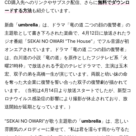
CD購入先へのリンクやサブスク配信、さらに
無料でダウンロ
ードする方法
も紹介しています。
新曲「
umbrella
」は、ドラマ「竜の道 二つの顔の復讐者」の
主題歌として書き下ろされた楽曲で、4月12日に放送されたラ
ジオ番組「SEKAI NO OWARI “The House”」でフル音源が初
オンエアされています。ドラマ「竜の道 二つの顔の復讐者」
は、白川道の小説「竜の道」を原作としたフジテレビ系「火
曜21時枠」で放送される予定のテレビドラマで、主演は玉木
宏、双子の弟を高橋一生が演じています。両親と幼い妹の命
を奪った大企業に復讐を誓い合った双子の復讐劇が描かれて
います。（当初は4月14日より放送スタートでしたが、新型コ
ロナウイルス感染症の影響により撮影が休止されており、放
送開始が延期となっています。）
“SEKAI NO OWARI”が歌う主題歌の「
umbrella
」は、悲しい
雰囲気のメロディーに乗せて、“私は君を濡らす雨から守るた