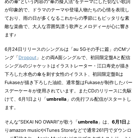
めの傘”という内容の“傘の擬人法”をテーマにした切ない歌詞
が印象的で、ドラマのテーマや登場人物たちの心情を表現し
ており、雨の日が多くなるこれからの季節にもピッタリな素
敵な楽曲で、大人な雰囲気漂う歌声とメロディーが心に響き
ます♪
6月24日リリースのシングルは「au 5Gその手に篇」のCMソ
ング「
Dropout
」との両A面シングルで、初回限定盤Aと配信
シングルのジャケットはイラストレーター・江口寿史が描き
下ろした水色の傘を刺す女性のイラスト、初回限定盤Bは
Fukaseが描き下ろした油絵、通常盤はFukaseが制作したバー
スデーケーキが使用されています。またCDのリリースに先駆
けて、6月1日より「
umbrella
」の先行フル配信がスタートし
ます。
そんな“SEKAI NO OWARI”が歌う「
umbrella
」は、
6月1日
よ
りamazon musicやiTunes Storeなどで通常261円でダウンロ