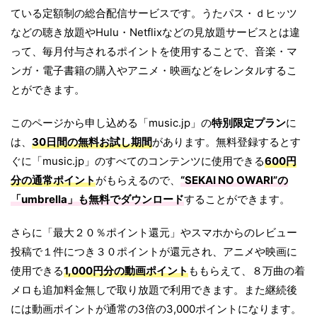
ている定額制の総合配信サービスです。うたパス・ｄヒッツ
などの聴き放題やHulu・Netflixなどの見放題サービスとは違
って、毎月付与されるポイントを使用することで、音楽・マ
ンガ・電子書籍の購入やアニメ・映画などをレンタルするこ
とができます。
このページから申し込める「music.jp」の
特別限定プラン
に
は、
30日間の無料お試し期間
があります。無料登録するとす
ぐに「music.jp」のすべてのコンテンツに使用できる
600円
分の通常ポイント
がもらえるので、
“SEKAI NO OWARI”の
「
umbrella
」も無料でダウンロード
することができます。
さらに「最大２０％ポイント還元」やスマホからのレビュー
投稿で１件につき３０ポイントが還元され、アニメや映画に
使用できる
1,000円分の動画ポイント
ももらえて、８万曲の着
メロも追加料金無しで取り放題で利用できます。また継続後
には動画ポイントが通常の3倍の3,000ポイントになります。