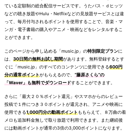
ている定額制の総合配信サービスです。うたパス・ｄヒッツ
などの聴き放題やHulu・Netflixなどの見放題サービスとは違
って、毎月付与されるポイントを使用することで、音楽・マ
ンガ・電子書籍の購入やアニメ・映画などをレンタルするこ
とができます。
このページから申し込める「music.jp」の
特別限定プラン
に
は、
30日間の無料お試し期間
があります。無料登録するとす
ぐに「music.jp」のすべてのコンテンツに使用できる
600円
分の通常ポイント
がもらえるので、
“藤原さくら”の
「
Waver
」も無料でダウンロード
することができます。
さらに「最大２０％ポイント還元」やスマホからのレビュー
投稿で１件につき３０ポイントが還元され、アニメや映画に
使用できる
1,000円分の動画ポイント
ももらえて、８万曲の着
メロも追加料金無しで取り放題で利用できます。また継続後
には動画ポイントが通常の3倍の3,000ポイントになります。