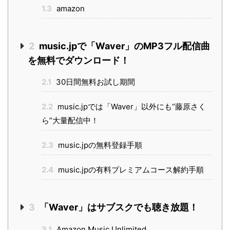
1.3
amazon
2
music.jpで「Waver」のMP3フル配信曲
を無料でダウンロード！
2.1
30日間無料お試し期間
2.2
music.jpでは「Waver」以外にも“藤原さく
ら”大量配信中！
2.3
music.jpの無料登録手順
2.4
music.jpの有料プレミアムコース解約手順
3
「Waver」はサブスクでも聴き放題！
3.1
Amazon Music Unlimited