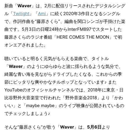
新曲「
Waver
」は、2月に配信リリースされたデジタルシング
ル「
Twilight
」「
Ami
」に続く2020年3作目となるシングル
で、作詞作曲を“藤原さくら”、編曲を関口シンゴが手掛けた楽
曲です。5月3日の日曜24時からInterFM897でスタートした
藤原さくらのラジオ番組「HERE COMES THE MOON」で初
オンエアされました。
聴いていると明るく元気がもらえる楽曲で、タイトル
「
Waver
」のようにゆらゆらと波に揺られるような気分で、
綺麗な青い海を見ながらドライブしたくなる、これからの季
節にピッタリな爽やかなチルポップとなっています♪ また
YouTubeのオフィシャルチャンネルでは、2018年に東京・日
比谷野外大音楽堂で行われた「野外音楽会2018」より「かわ
いい」と「maybe maybe」のライブ映像が公開されているの
でチェックしましょう♪
そんな“藤原さくら”が歌う「
Waver
」は、
5月6日
より