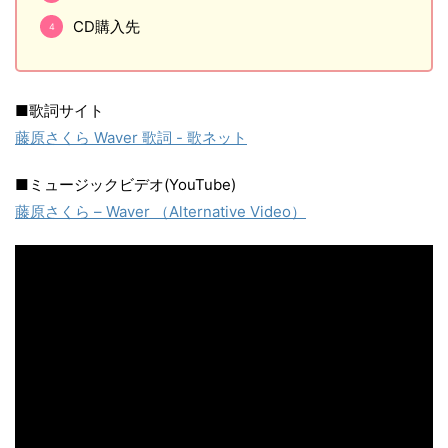
CD購入先
■歌詞サイト
藤原さくら Waver 歌詞 - 歌ネット
■ミュージックビデオ(YouTube)
藤原さくら – Waver （Alternative Video）