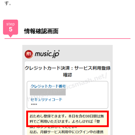
す。
step
5
情報確認画面