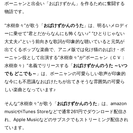
ボーニャンと出会い「おばけずかん」を作るために奮闘する
物語です。
“水樹奈々”が歌う「
おばけずかんのうた
」は、明るいメロディ
ーに乗せて“君とだからなんにも怖くない♪” “ひとりじゃない
大丈夫♪”という前向きな歌詞が印象的な聴いていると元気が
出てくるポップな楽曲で、アニメ版では化け猫のおばけ・ボ
ーニャン役として出演する“水樹奈々”が“ボーニャン（ＣＶ：
水樹奈々）”名義でリリースする「
おばけずかんのうた ～いつ
でも どこでも～
」は、ボーニャンの可愛らしい歌声が印象的
な今にも不思議なおばけたちが出てきそうな雰囲気の可愛ら
しい楽曲となっています♪
そんな“水樹奈々”が歌う「
おばけずかんのうた
」は、amazon
musicやiTunes Storeなどで通常261円でダウンロード配信さ
れ、Apple Musicなどのサブスクでもストリーミング配信され
ています。