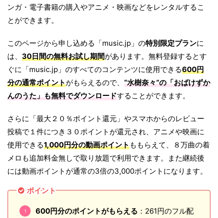
ンガ・電子書籍の購入やアニメ・映画などをレンタルするこ
とができます。
このページから申し込める「music.jp」の
特別限定プラン
に
は、
30日間の無料お試し期間
があります。無料登録するとす
ぐに「music.jp」のすべてのコンテンツに使用できる
600円
分の通常ポイント
がもらえるので、
“水樹奈々”の「
おばけずか
んのうた
」も無料でダウンロード
することができます。
さらに「最大２０％ポイント還元」やスマホからのレビュー
投稿で１件につき３０ポイントが還元され、アニメや映画に
使用できる
1,000円分の動画ポイント
ももらえて、８万曲の着
メロも追加料金無しで取り放題で利用できます。また継続後
には動画ポイントが通常の3倍の3,000ポイントになります。
ポイント
600円分のポイントがもらえる
：261円のフル配