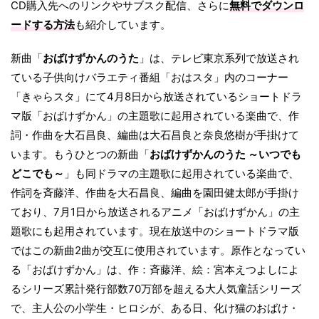
CD購入先へのリンクやサブスク配信、さらに
無料でダウンロ
ードする方法
も紹介しています。
新曲「
おばけずかんのうた
」は、テレビ東京系列で放送され
ている子供向けバラエティ番組「おはスタ」内のコーナー
「きゃらスタ」にて4月8日から放送されているショートドラ
マ版「おばけずかん」の主題歌に起用されている楽曲で、作
詞・作曲を大石昌良、編曲は大石昌良と奈良悠樹が手掛けて
います。もうひとつの新曲「
おばけずかんのうた ～いつでも
どこでも～
」も同ドラマの主題歌に起用されている楽曲で、
作詞を斉藤洋、作曲を大石昌良、編曲を園田健太郎が手掛け
ており、7月1日から放送されるアニメ「おばけずかん」の主
題歌にも起用されています。現在放送中のショートドラマ版
ではこの新曲2曲が交互に使用されています。原作となってい
る「おばけずかん」は、作：斉藤洋、絵：宮本えつよしによ
るシリーズ累計発行部数70万部を超える大人気童話シリーズ
で、主人公の小学生・ヒロシが、ある日、化け猫のおばけ・