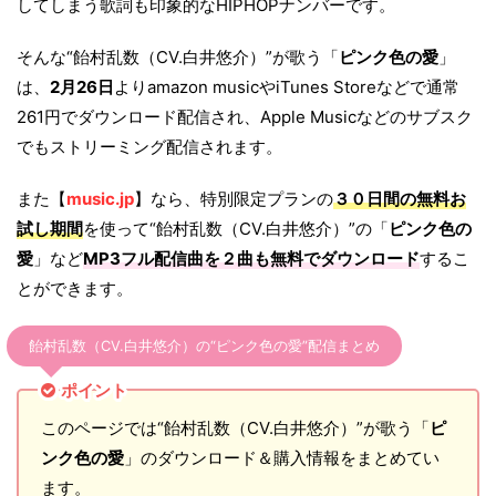
してしまう歌詞も印象的なHIPHOPナンバーです。
そんな“飴村乱数（CV.白井悠介）”が歌う「
ピンク色の愛
」
は、
2月26日
よりamazon musicやiTunes Storeなどで通常
261円でダウンロード配信され、Apple Musicなどのサブスク
でもストリーミング配信されます。
また【
music.jp
】なら、特別限定プランの
３０日間の無料お
試し期間
を使って“飴村乱数（CV.白井悠介）”の「
ピンク色の
愛
」など
MP3フル配信曲を２曲も無料でダウンロード
するこ
とができます。
飴村乱数（CV.白井悠介）の“ピンク色の愛”配信まとめ
ポイント
このページでは“飴村乱数（CV.白井悠介）”が歌う「
ピ
ンク色の愛
」のダウンロード＆購入情報をまとめてい
ます。