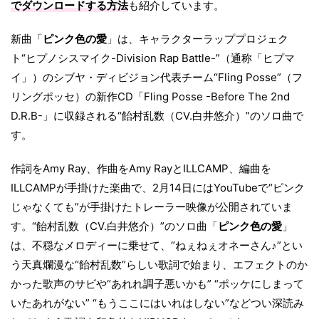
でダウンロードする方法
も紹介しています。
新曲「
ピンク色の愛
」は、キャラクターラッププロジェク
ト“ヒプノシスマイク-Division Rap Battle-”（通称「ヒプマ
イ」）のシブヤ・ディビジョン代表チーム“Fling Posse”（フ
リングポッセ）の新作CD「Fling Posse -Before The 2nd
D.R.B-」に収録される“飴村乱数（CV.白井悠介）”のソロ曲で
す。
作詞をAmy Ray、作曲をAmy RayとILLCAMP、編曲を
ILLCAMPが手掛けた楽曲で、2月14日にはYouTubeで“ピンク
じゃなくても”が手掛けたトレーラー映像が公開されていま
す。“飴村乱数（CV.白井悠介）”のソロ曲「
ピンク色の愛
」
は、不穏なメロディーに乗せて、“ねぇねぇオネーさん♪”とい
う天真爛漫な“飴村乱数”らしい歌詞で始まり、エフェクトのか
かった歌声のサビや“あれれ調子悪いかも” “ポッケにしまって
いたあれがない” “もうここにはいれはしない”などつい深読み