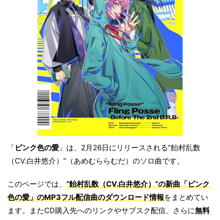
「
ピンク色の愛
」は、2月26日にリリースされる“飴村乱数
（CV.白井悠介）”（あめむららむだ）のソロ曲です。
このページでは、
“飴村乱数（CV.白井悠介）”の新曲「ピンク
色の愛」のMP3フル配信曲のダウンロード情報
をまとめてい
ます。またCD購入先へのリンクやサブスク配信、さらに
無料