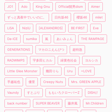
JO1
Ado
King Gnu
Official髭男dism
Aimer
ずっと真夜中でいいのに。
日向坂46
櫻坂46
milet
LiSA
NiziU
[ALEXANDROS]
BE:FIRST
Eve
Da-iCE
sumika
嵐
あいみょん
THE RAMPAGE
GENERATIONS
マカロニえんぴつ
超特急
RADWIMPS
宇多田ヒカル
緑黄色社会
ヨルシカ
Little Glee Monster
幾田りら
Uru
=LOVE
手越祐也
優里
Creepy Nuts
Mrs. GREEN APPLE
Vaundy
すとぷり
ももいろクローバーZ
DISH//
back number
SUPER BEAVER
藤井風
Mr.Children