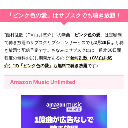
「ピンク色の愛」はサブスクでも聴き放題！
“飴村乱数（CV.白井悠介）”の新曲「
ピンク色の愛
」は定額制
で聴き放題のサブスクリプションサービスでも
2月26日
より聴
き放題で配信予定です。ちなみにサブスクには、通常30日間
程度の無料お試し期間があるので
“飴村乱数（CV.白井悠
介）”の「
ピンク色の愛
」も無料で聴き放題
です♪
Amazon Music Unlimited