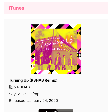
iTunes
Turning Up (R3HAB Remix)
嵐 & R3HAB
ジャンル： J-Pop
Released: January 24, 2020