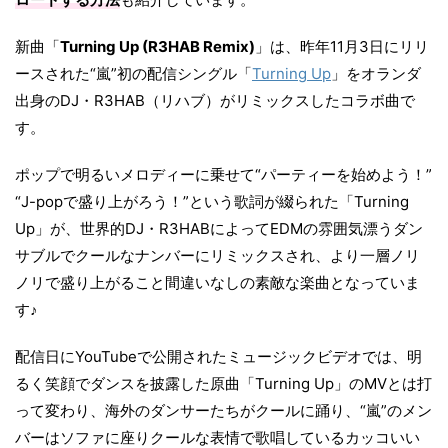
新曲「
Turning Up (R3HAB Remix)
」は、昨年11月3日にリリ
ースされた“嵐”初の配信シングル「
Turning Up
」をオランダ
出身のDJ・R3HAB（リハブ）がリミックスしたコラボ曲で
す。
ポップで明るいメロディーに乗せて“パーティーを始めよう！”
“J-popで盛り上がろう！”という歌詞が綴られた「Turning
Up」が、世界的DJ・R3HABによってEDMの雰囲気漂うダン
サブルでクールなナンバーにリミックスされ、より一層ノリ
ノリで盛り上がること間違いなしの素敵な楽曲となっていま
す♪
配信日にYouTubeで公開されたミュージックビデオでは、明
るく笑顔でダンスを披露した原曲「Turning Up」のMVとは打
って変わり、海外のダンサーたちがクールに踊り、“嵐”のメン
バーはソファに座りクールな表情で歌唱しているカッコいい