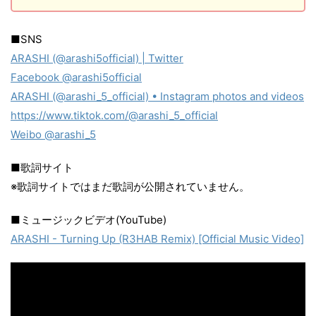
■SNS
ARASHI (@arashi5official) | Twitter
Facebook @arashi5official
ARASHI (@arashi_5_official) • Instagram photos and videos
https://www.tiktok.com/@arashi_5_official
Weibo @arashi_5
■歌詞サイト
※歌詞サイトではまだ歌詞が公開されていません。
■ミュージックビデオ(YouTube)
ARASHI - Turning Up (R3HAB Remix) [Official Music Video]