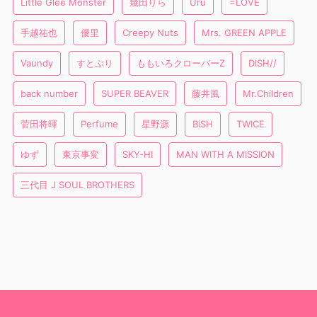
Little Glee Monster
幾田りら
Uru
=LOVE
手越祐也
優里
Creepy Nuts
Mrs. GREEN APPLE
Vaundy
すとぷり
ももいろクローバーZ
DISH//
back number
SUPER BEAVER
藤井風
Mr.Children
菅田将暉
Perfume
星野源
BiSH
TWICE
ゆず
東京事変
SKY-HI
MAN WITH A MISSION
三代目 J SOUL BROTHERS