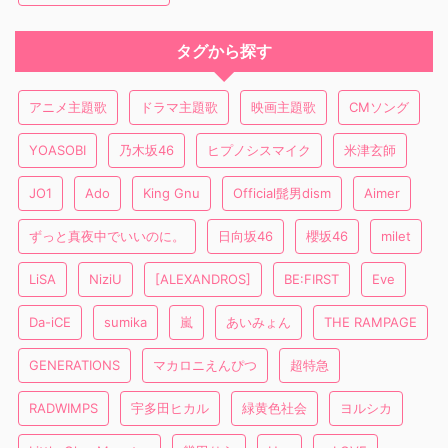
タグから探す
アニメ主題歌
ドラマ主題歌
映画主題歌
CMソング
YOASOBI
乃木坂46
ヒプノシスマイク
米津玄師
JO1
Ado
King Gnu
Official髭男dism
Aimer
ずっと真夜中でいいのに。
日向坂46
櫻坂46
milet
LiSA
NiziU
[ALEXANDROS]
BE:FIRST
Eve
Da-iCE
sumika
嵐
あいみょん
THE RAMPAGE
GENERATIONS
マカロニえんぴつ
超特急
RADWIMPS
宇多田ヒカル
緑黄色社会
ヨルシカ