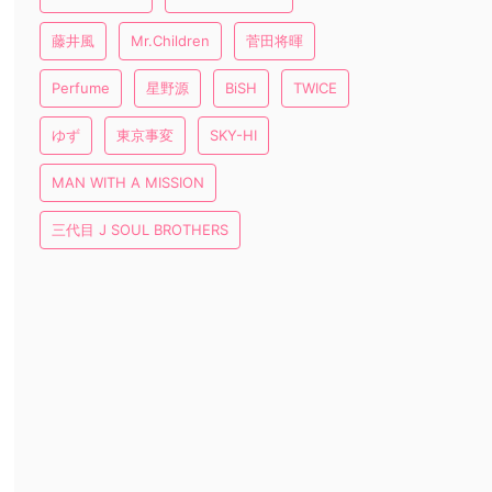
藤井風
Mr.Children
菅田将暉
Perfume
星野源
BiSH
TWICE
ゆず
東京事変
SKY-HI
MAN WITH A MISSION
三代目 J SOUL BROTHERS