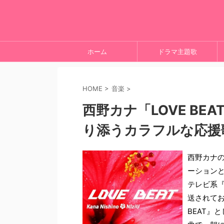
ホーム
ドラマ主題歌
HOME
>
音楽
>
西野カナ「LOVE BEAT
り添うカラフルな応援
西野カナ
ーション
テレビ系『
送されてお
BEAT』