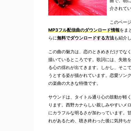
曲で、朝に
介されて
このペー
MP3フル配信曲のダウンロード情報
をま
らに
無料でダウンロードする方法
も紹介
この曲の魅力は、恋のときめきだけでな
描いているところです。歌詞には、失敗
る心の揺れが出てきます。しかし、そこ
うとする姿が描かれています。恋愛ソン
の楽曲の大きな特徴です。
サウンドは、タイトル通り心の鼓動が軽
ります。西野カナらしい親しみやすいメロ
にカラフルな明るさが加わっています。
れがあるため、聴き終わった後に気持ち