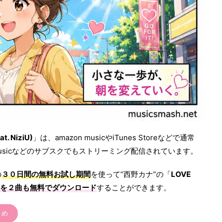
t. NiziU)
」は、amazon musicやiTunes Storeなどで通常
 Musicなどのサブスクでもストリーミング配信されています。
の
３０日間の無料お試し期間
を使って“西野カナ”の「
LOVE
曲を２曲も無料でダウンロード
することができます。
とめ