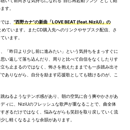
聴いて前向きな気持ちになれる“自己再起動ソング”として紹
います。
ジでは、
“西野カナ”の新曲「LOVE BEAT (feat. NiziU)」の
とめています。またCD購入先へのリンクやサブスク配信、さ
しています。
く、「昨日より少し前に進みたい」という気持ちをまっすぐに
を思い返して落ち込んだり、周りと比べて自信をなくしたりす
で立ち止まるのではなく、怖さを抱えたままでも一歩踏み出そ
グでありながら、自分を励ます応援歌としても聴けるのが、こ
く跳ねるようなテンポ感があり、朝の空気に合う爽やかさがあ
ディに、NiziUのフレッシュな歌声が重なることで、曲全体
甘すぎるだけではなく、悩みながらも笑顔を取り戻していく流
が少し軽くなるような余韻があります。