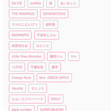
Da-iCE
sumika
嵐
あいみょん
THE RAMPAGE
GENERATIONS
マカロニえんぴつ
超特急
RADWIMPS
宇多田ヒカル
緑黄色社会
ヨルシカ
Little Glee Monster
幾田りら
Uru
=LOVE
手越祐也
優里
Creepy Nuts
Mrs. GREEN APPLE
Vaundy
すとぷり
ももいろクローバーZ
DISH//
back number
SUPER BEAVER