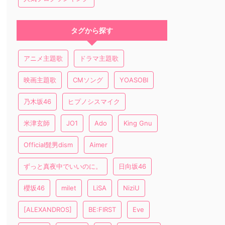
タグから探す
アニメ主題歌
ドラマ主題歌
映画主題歌
CMソング
YOASOBI
乃木坂46
ヒプノシスマイク
米津玄師
JO1
Ado
King Gnu
Official髭男dism
Aimer
ずっと真夜中でいいのに。
日向坂46
櫻坂46
milet
LiSA
NiziU
[ALEXANDROS]
BE:FIRST
Eve