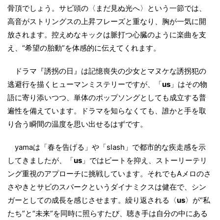
骨頂でしょう。サビ頭の〈まだ見ぬ光へ〉という一節では、
高音がストリングスの上昇フレーズと重なり、胸が一気に開
放されます。控えめなキックは脈打つ心臓のように楽曲を支
え、“希望の胎動”を体感的に伝えてくれます。
ドラマ『誘拐の日』は記憶喪失の少女とマヌケな誘拐犯の
逃避行を描くヒューマンミステリーですが、「
us
」はその物
語に寄り添いつつ、単体のポップソングとしても成立する普
遍性を備えています。ドラマを知らなくても、誰かと手を取
り合う瞬間の温度を思い出せるはずです。
yamaは「春を告げる」や「slash」で都市的な疾走感を示
してきましたが、「
us
」ではビートを抑え、ストーリーテリ
ング重視のアプローチに挑戦しています。それでもAメロのさ
さやきとサビのスパークというダイナミクスは健在で、シン
ガーとしての成長を感じさせます。繰り返される〈
us
〉が“私
たち”と“未来”を同時に照らすたび、聴き手は自分の中にある