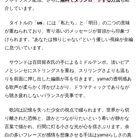
介しています。
タイトルの「
us
」には「私たち」と「明日」の二つの意味
が重ねられており、寄り添いのメッセージが冒頭から印象づ
けられます。“あなたは独りじゃない”という優しい視線が全編
に息づいています。
サウンドは百田留衣氏の手によるミドルテンポ。淡いピア
ノとシンセにストリングスを重ね、スリリングさよりも温も
りを前面に押し出した編曲が耳を引きます。yamaの透明感あ
る歌声が柔らかく浮かび上がり、ドラマティックでありなが
ら聴き疲れしないバランスが見事です。
歌詞は記憶を失った少女の視点で綴られます。世界から切
り離された恐怖と、誰かとつながりたいという希いが静かな
言葉で描かれ、行間に灯る小さな光が心を揺さぶります。余
白の多いフレーズが感情を想像させる手法はyamaらしさの真