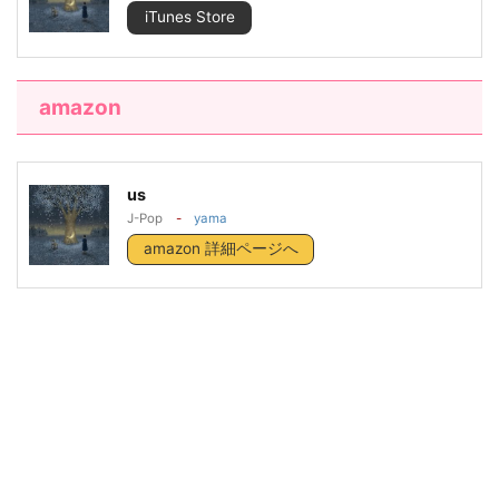
iTunes Store
amazon
us
J-Pop
-
yama
amazon 詳細ページへ