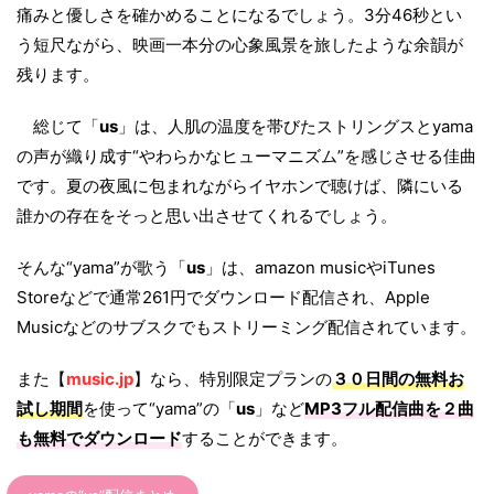
痛みと優しさを確かめることになるでしょう。3分46秒とい
う短尺ながら、映画一本分の心象風景を旅したような余韻が
残ります。
総じて「
us
」は、人肌の温度を帯びたストリングスとyama
の声が織り成す“やわらかなヒューマニズム”を感じさせる佳曲
です。夏の夜風に包まれながらイヤホンで聴けば、隣にいる
誰かの存在をそっと思い出させてくれるでしょう。
そんな“yama”が歌う「
us
」は、amazon musicやiTunes
Storeなどで通常261円でダウンロード配信され、Apple
Musicなどのサブスクでもストリーミング配信されています。
また【
music.jp
】なら、特別限定プランの
３０日間の無料お
試し期間
を使って“yama”の「
us
」など
MP3フル配信曲を２曲
も無料でダウンロード
することができます。