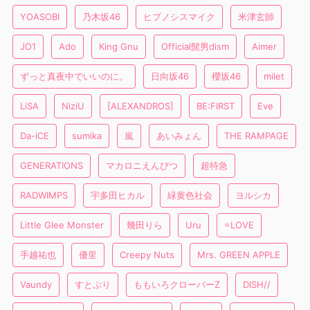
YOASOBI
乃木坂46
ヒプノシスマイク
米津玄師
JO1
Ado
King Gnu
Official髭男dism
Aimer
ずっと真夜中でいいのに。
日向坂46
櫻坂46
milet
LiSA
NiziU
[ALEXANDROS]
BE:FIRST
Eve
Da-iCE
sumika
嵐
あいみょん
THE RAMPAGE
GENERATIONS
マカロニえんぴつ
超特急
RADWIMPS
宇多田ヒカル
緑黄色社会
ヨルシカ
Little Glee Monster
幾田りら
Uru
=LOVE
手越祐也
優里
Creepy Nuts
Mrs. GREEN APPLE
Vaundy
すとぷり
ももいろクローバーZ
DISH//