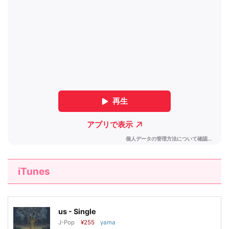
iTunes
us - Single
J-Pop
¥255
yama