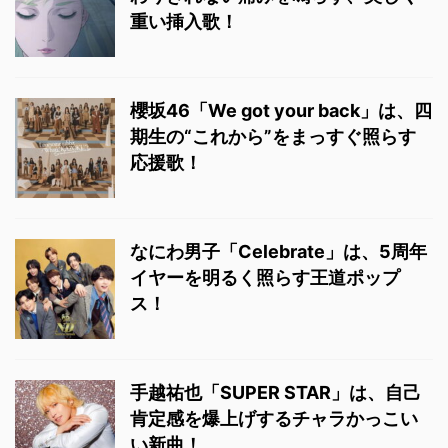
重い挿入歌！
櫻坂46「We got your back」は、四
期生の“これから”をまっすぐ照らす
応援歌！
なにわ男子「Celebrate」は、5周年
イヤーを明るく照らす王道ポップ
ス！
手越祐也「SUPER STAR」は、自己
肯定感を爆上げするチャラかっこい
い新曲！