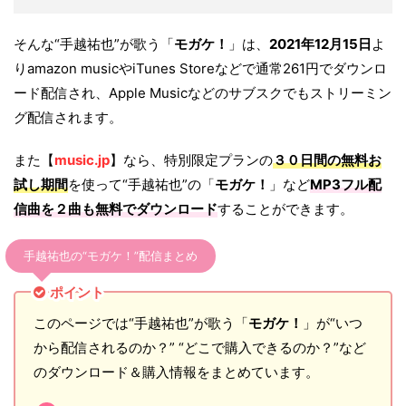
そんな“手越祐也”が歌う「
モガケ！
」は、
2021年12月15日
よ
りamazon musicやiTunes Storeなどで通常261円でダウンロ
ード配信され、Apple Musicなどのサブスクでもストリーミン
グ配信されます。
また【
music.jp
】なら、特別限定プランの
３０日間の無料お
試し期間
を使って“手越祐也”の「
モガケ！
」など
MP3フル配
信曲を２曲も無料でダウンロード
することができます。
手越祐也の“モガケ！”配信まとめ
ポイント
このページでは“手越祐也”が歌う「
モガケ！
」が“いつ
から配信されるのか？” “どこで購入できるのか？”など
のダウンロード＆購入情報をまとめています。