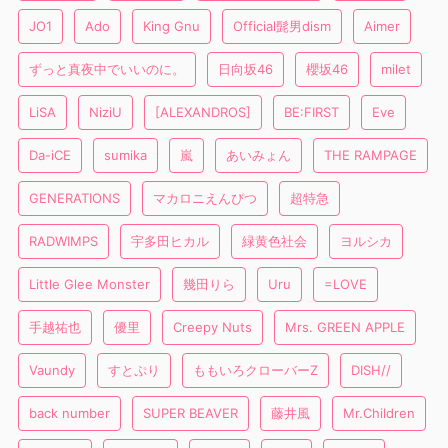
JO1
Ado
King Gnu
Official髭男dism
Aimer
ずっと真夜中でいいのに。
日向坂46
櫻坂46
milet
LiSA
NiziU
[ALEXANDROS]
BE:FIRST
Eve
Da-iCE
sumika
嵐
あいみょん
THE RAMPAGE
GENERATIONS
マカロニえんぴつ
超特急
RADWIMPS
宇多田ヒカル
緑黄色社会
ヨルシカ
Little Glee Monster
幾田りら
Uru
=LOVE
手越祐也
優里
Creepy Nuts
Mrs. GREEN APPLE
Vaundy
すとぷり
ももいろクローバーZ
DISH//
back number
SUPER BEAVER
藤井風
Mr.Children