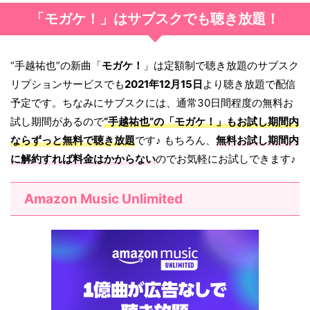
「モガケ！」はサブスクでも聴き放題！
“手越祐也”の新曲「
モガケ！
」は定額制で聴き放題のサブスク
リプションサービスでも
2021年12月15日
より聴き放題で配信
予定です。ちなみにサブスクには、通常30日間程度の無料お
試し期間があるので
“手越祐也”の「
モガケ！
」もお試し期間内
ならずっと無料で聴き放題
です♪ もちろん、
無料お試し期間内
に解約すれば料金はかからない
のでお気軽にお試しできます♪
Amazon Music Unlimited