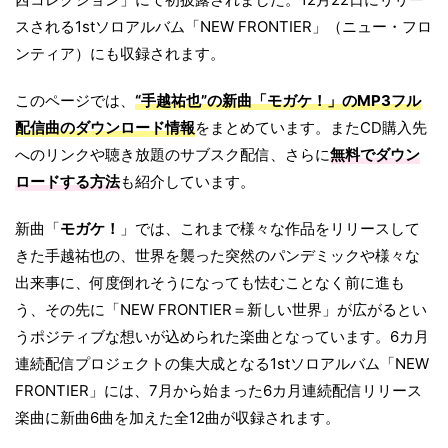
スされる1stソロアルバム「NEW FRONTIER」（ニュー・フロ
ンティア‎）にも収録されます。
このページでは、
“手越祐也”の新曲「モガケ！」のMP3フル
配信曲のダウンロード情報
をまとめています。またCD購入先
へのリンクや聴き放題のサブスク配信、さらに
無料でダウン
ロードする方法
も紹介しています。
新曲「
モガケ！
」では、これまで様々な作品をリリースして
きた手越祐也の、世界を襲った突然のパンデミックや様々な
出来事に、何度倒れそうになっても怯むことなく前に進も
う、その先に「NEW FRONTIER＝新しい世界」が広がるとい
うポジティブな想いが込められた楽曲となっています。6カ月
連続配信プロジェクトの集大成となる1stソロアルバム「NEW
FRONTIER」には、7月から始まった6カ月連続配信リリース
楽曲に新曲6曲を加えた全12曲が収録されます。