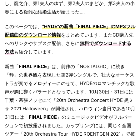
し、龍之介、第1夫人のゆず、第2夫人のまどか、第3夫人の小
春による複雑な結婚生活が始まった…。
このページでは、
“HYDE”の新曲「FINAL PIECE」のMP3フル
配信曲のダウンロード情報
をまとめています。またCD購入先
へのリンクやサブスク配信、さらに
無料でダウンロードする
方法
も紹介しています。
新曲「
FINAL PIECE
」は、前作の「NOSTALGIC」に続き
「静」の世界観を表現した第2弾シングルで、壮大なオーケス
トラが奏でるメロディーにのせて、HYDEのロマンチックな歌
声が胸に響くバラードとなっています。10月30日・31日には
千葉・幕張メッセにて「20th Orchestra Concert HYDE 黒ミ
サ 2021 Halloween」が開催され、ハロウィン当日である10月
31日には「
FINAL PIECE
」のミュージックビデオがフルバー
ジョンで初披露されました。カップリングには、同じく全国
ツアー「20th Orchestra Tour HYDE ROENTGEN 2021」で披