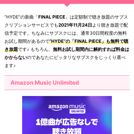
“HYDE”の新曲「
FINAL PIECE
」は定額制で聴き放題のサブス
クリプションサービスでも
2021年11月24日
より聴き放題で配
信予定です。ちなみにサブスクには、通常30日間程度の無料
お試し期間があるので
“HYDE”の「
FINAL PIECE
」も無料で聴
き放題
です♪ もちろん、
無料お試し期間内に解約すれば料金は
かからない
のであなたにピッタリなサブスクをじっくり選べ
ます♪
Amazon Music Unlimited