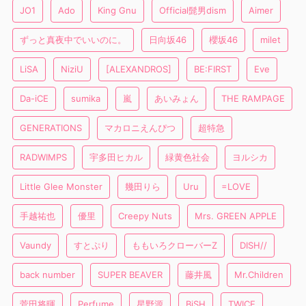
JO1
Ado
King Gnu
Official髭男dism
Aimer
ずっと真夜中でいいのに。
日向坂46
櫻坂46
milet
LiSA
NiziU
[ALEXANDROS]
BE:FIRST
Eve
Da-iCE
sumika
嵐
あいみょん
THE RAMPAGE
GENERATIONS
マカロニえんぴつ
超特急
RADWIMPS
宇多田ヒカル
緑黄色社会
ヨルシカ
Little Glee Monster
幾田りら
Uru
=LOVE
手越祐也
優里
Creepy Nuts
Mrs. GREEN APPLE
Vaundy
すとぷり
ももいろクローバーZ
DISH//
back number
SUPER BEAVER
藤井風
Mr.Children
菅田将暉
Perfume
星野源
BiSH
TWICE