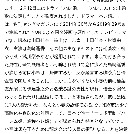
ます。12月12日にはドラマ「ハレ婚。」（ハレこん）の主題
歌に決定したことが発表されました。ドラマ「ハレ婚。」
は、週刊ヤングマガジンにて2014年30号から2019年29号ま
で連載されたNONによる同名漫画を原作としたテレビドラマ
です。脚本は山田佳奈、演出は二宮崇・山田佳奈・松嵜由
衣、主演は島崎遥香、その他の主なキャストには稲葉友・柳
ゆり菜・浅川梨奈などが起用されています。東京で付き合っ
た男性は全て既婚者という騙され続けて恋に疲れた島崎遥香
が演じる前園小春は、帰郷するが、父が経営する喫茶店は借
金苦で閉店することに。しかし店を守りたい小春の前に稲葉
友が演じる伊達龍之介と名乗る謎の男性が現れ、借金を肩代
わりする代わりに結婚してほしいと求婚されるが、彼には既
に2人の嫁がいた。なんと小春の故郷である北つばめ市は少子
高齢化や過疎化の対策として、日本で唯一「一夫多妻制（ハ
ーレム婚、通称ハレ婚）」が認められた特区となっていた。
小春は店を守るために龍之介の“3人目の妻”となることを決意