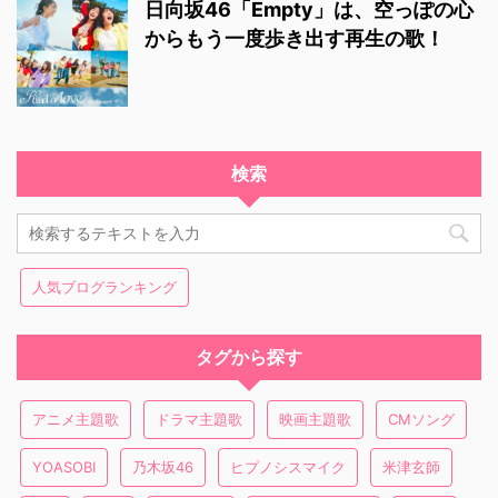
日向坂46「Empty」は、空っぽの心
からもう一度歩き出す再生の歌！
検索
人気ブログランキング
タグから探す
アニメ主題歌
ドラマ主題歌
映画主題歌
CMソング
YOASOBI
乃木坂46
ヒプノシスマイク
米津玄師