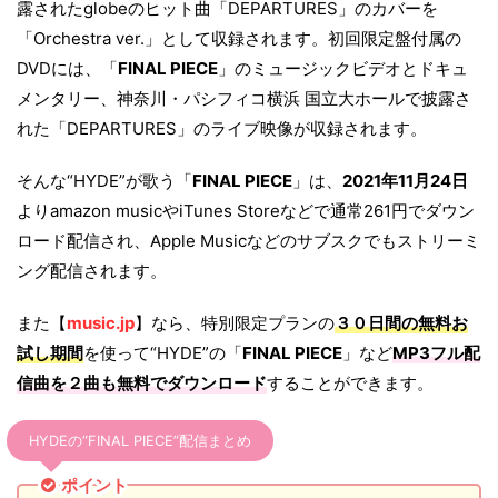
露されたglobeのヒット曲「DEPARTURES」のカバーを
「Orchestra ver.」として収録されます。初回限定盤付属の
DVDには、「
FINAL PIECE
」のミュージックビデオとドキュ
メンタリー、神奈川・パシフィコ横浜 国立大ホールで披露さ
れた「DEPARTURES」のライブ映像が収録されます。
そんな“HYDE”が歌う「
FINAL PIECE
」は、
2021年11月24日
よりamazon musicやiTunes Storeなどで通常261円でダウン
ロード配信され、Apple Musicなどのサブスクでもストリーミ
ング配信されます。
また【
music.jp
】なら、特別限定プランの
３０日間の無料お
試し期間
を使って“HYDE”の「
FINAL PIECE
」など
MP3フル配
信曲を２曲も無料でダウンロード
することができます。
HYDEの“FINAL PIECE”配信まとめ
ポイント