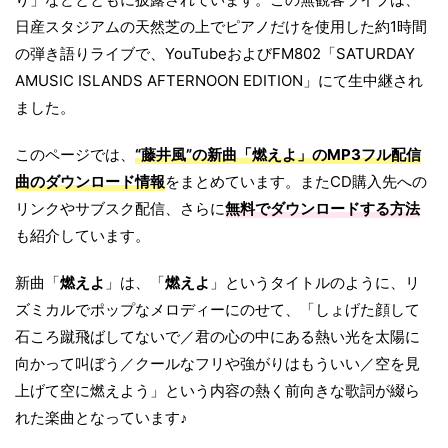
日産スタジアムの天然芝の上でピアノだけを使用した約1時間
の弾き語りライブで、YouTubeおよびFM802「SATURDAY
AMUSIC ISLANDS AFTERNOON EDITION」にて生中継され
ました。
このページでは、
“藤井風”の新曲「燃えよ」のMP3フル配信
曲のダウンロード情報
をまとめています。またCD購入先への
リンクやサブスク配信、さらに
無料でダウンロードする方法
も紹介しています。
新曲「
燃えよ
」は、「
燃えよ
」というタイトルのように、リ
ズミカルでポップなメロディーにのせて、「しょげた顔して
石ころ蹴飛ばしてないで／君の心の中にある熱い光を太陽に
向かって叫ぼう／クールなフリや強がりはもういい／空を見
上げて空に燃えよう」という内容の熱く前向きな歌詞が綴ら
れた楽曲となっています♪