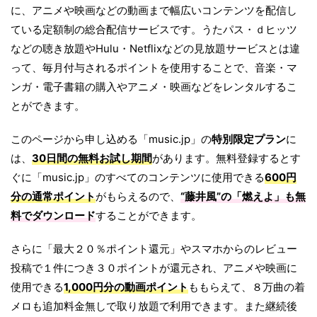
に、アニメや映画などの動画まで幅広いコンテンツを配信し
ている定額制の総合配信サービスです。うたパス・ｄヒッツ
などの聴き放題やHulu・Netflixなどの見放題サービスとは違
って、毎月付与されるポイントを使用することで、音楽・マ
ンガ・電子書籍の購入やアニメ・映画などをレンタルするこ
とができます。
このページから申し込める「music.jp」の
特別限定プラン
に
は、
30日間の無料お試し期間
があります。無料登録するとす
ぐに「music.jp」のすべてのコンテンツに使用できる
600円
分の通常ポイント
がもらえるので、
“藤井風”の「
燃えよ
」も無
料でダウンロード
することができます。
さらに「最大２０％ポイント還元」やスマホからのレビュー
投稿で１件につき３０ポイントが還元され、アニメや映画に
使用できる
1,000円分の動画ポイント
ももらえて、８万曲の着
メロも追加料金無しで取り放題で利用できます。また継続後