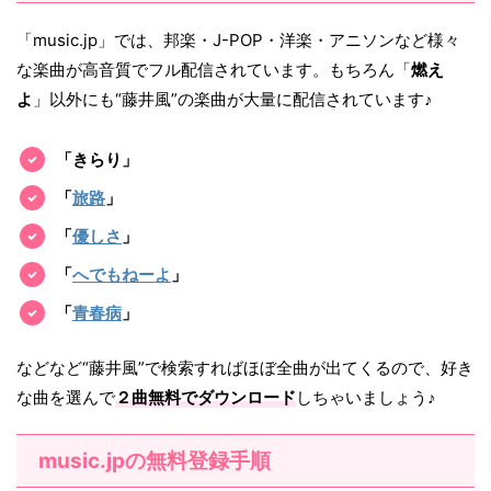
「music.jp」では、邦楽・J-POP・洋楽・アニソンなど様々
な楽曲が高音質でフル配信されています。もちろん「
燃え
よ
」以外にも“藤井風”の楽曲が大量に配信されています♪
「きらり」
「
旅路
」
「
優しさ
」
「
へでもねーよ
」
「
青春病
」
などなど“藤井風”で検索すればほぼ全曲が出てくるので、好き
な曲を選んで
２曲無料でダウンロード
しちゃいましょう♪
music.jpの無料登録手順