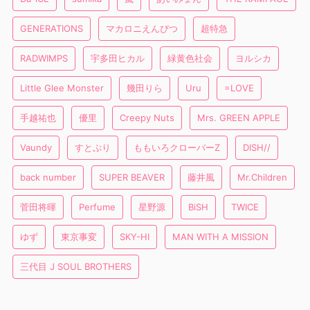
GENERATIONS
マカロニえんぴつ
超特急
RADWIMPS
宇多田ヒカル
緑黄色社会
ヨルシカ
Little Glee Monster
幾田りら
Uru
=LOVE
手越祐也
優里
Creepy Nuts
Mrs. GREEN APPLE
Vaundy
すとぷり
ももいろクローバーZ
DISH//
back number
SUPER BEAVER
藤井風
Mr.Children
菅田将暉
Perfume
星野源
BiSH
TWICE
ゆず
東京事変
SKY-HI
MAN WITH A MISSION
三代目 J SOUL BROTHERS