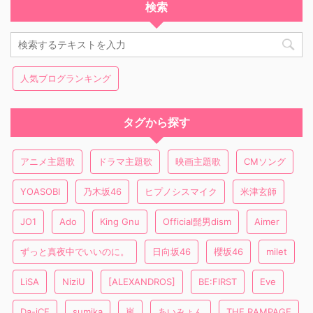
検索
人気ブログランキング
タグから探す
アニメ主題歌
ドラマ主題歌
映画主題歌
CMソング
YOASOBI
乃木坂46
ヒプノシスマイク
米津玄師
JO1
Ado
King Gnu
Official髭男dism
Aimer
ずっと真夜中でいいのに。
日向坂46
櫻坂46
milet
LiSA
NiziU
[ALEXANDROS]
BE:FIRST
Eve
Da-iCE
sumika
嵐
あいみょん
THE RAMPAGE